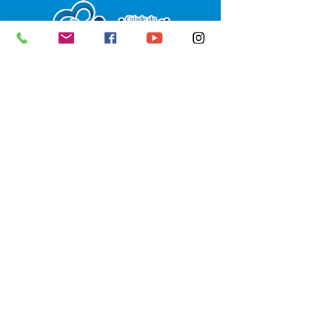
SERVIÇO DE ATENDIMENTO AO 
CIDADÃO (SIC) E OUVIDORIA
Prefeitura de Senador Guiomard - 
Estado do Acre
CNPJ 
04.077.251/0001-25
💻Acesso online: 
SIC 
| 
Fale Conosco
 | 
Ouvidoria
|
Portal de Transparência
 | 
Mapa do Site
📱Fone: +55 (68) 98122-0970 
(Responsável Izabel Cristina)
🏢 Av. Castelo Branco, nº 1.520, CEP 
69.925-000, Centro, Senador 
Guiomard, Acre