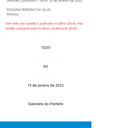
Senador Guiomard – Acre, 10 de janeiro de 2022.
ROSANA PEREIRA DA SILVA
Prefeita
Este texto não substitui o publicado no Diário Oficial, mas
facilita a pesquisa para localizar a publicação oficial.
Número do Diário:
13201
Página da Publicação:
60
Data da Publicação:
13 de janeiro de 2022
Órgão:
Gabinete do Prefeito