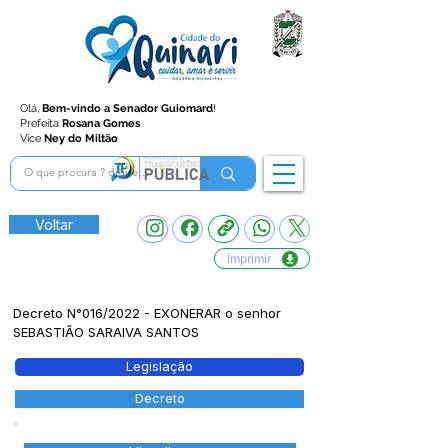
Olá,
Bem-vindo a Senador Guiomard
!
Prefeita
Rosana Gomes
Vice
Ney do Miltão
Voltar
Imprimir
Decreto N°016/2022 - EXONERAR o senhor
SEBASTIÃO SARAIVA SANTOS
Legislação
Decreto