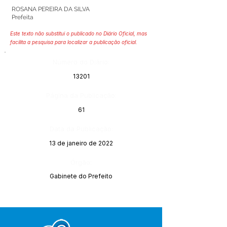
ROSANA PEREIRA DA SILVA
Prefeita
Este texto não substitui o publicado no Diário Oficial, mas
facilita a pesquisa para localizar a publicação oficial.
Número do Diário:
13201
Página da Publicação:
61
Data da Publicação:
13 de janeiro de 2022
Órgão:
Gabinete do Prefeito