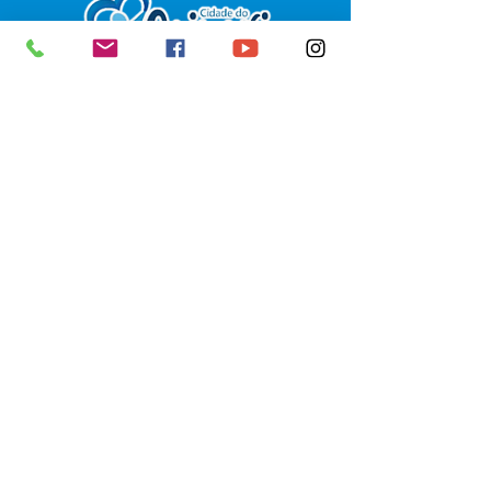
SERVIÇO DE ATENDIMENTO AO 
CIDADÃO (SIC) E OUVIDORIA
Prefeitura de Senador Guiomard - 
Estado do Acre
CNPJ 
04.077.251/0001-25
💻Acesso online: 
SIC 
| 
Fale Conosco
 | 
Ouvidoria
|
Portal de Transparência
 | 
Mapa do Site
📱Fone: +55 (68) 98122-0970 
(Responsável Izabel Cristina)
🏢 Av. Castelo Branco, nº 1.520, CEP 
69.925-000, Centro, Senador 
Guiomard, Acre