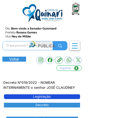
Olá,
Bem-vindo a Senador Guiomard
!
Prefeita
Rosana Gomes
Vice
Ney do Miltão
Voltar
Imprimir
Decreto N°019/2022 - NOMEAR
INTERINAMENTE o senhor JOSÉ CLAUDINEY
Legislação
Decreto