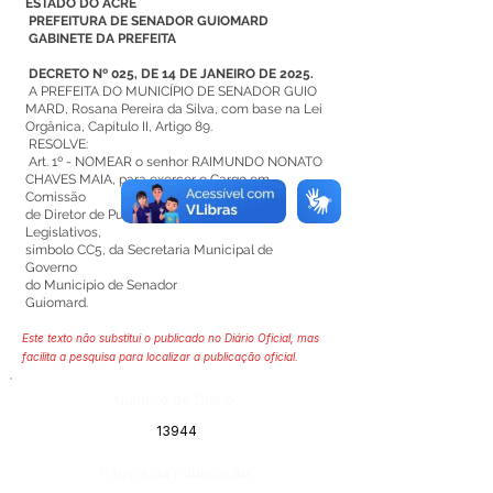
ESTADO DO ACRE
PREFEITURA DE SENADOR GUIOMARD
GABINETE DA PREFEITA
DECRETO Nº 025, DE 14 DE JANEIRO DE 2025.
A PREFEITA DO MUNICÍPIO DE SENADOR GUIO
MARD, Rosana Pereira da Silva, com base na Lei
Orgânica, Capítulo II, Artigo 89.
RESOLVE:
Art. 1º - NOMEAR o senhor RAIMUNDO NONATO
CHAVES MAIA, para exercer o Cargo em
Comissão
de Diretor de Publicações e Assuntos
Legislativos,
símbolo CC5, da Secretaria Municipal de
Governo
do Município de Senador
Guiomard.
Este texto não substitui o publicado no Diário Oficial, mas
facilita a pesquisa para localizar a publicação oficial.
Número do Diário:
13944
Página da Publicação: