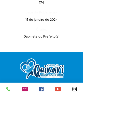
174
Data da Publicação:
15 de janeiro de 2024
Órgão:
Gabinete do Prefeito(a)
SERVIÇO DE ATENDIMENTO AO 
CIDADÃO (SIC) E OUVIDORIA
Prefeitura de Senador Guiomard - 
Estado do Acre
CNPJ 
04.077.251/0001-25