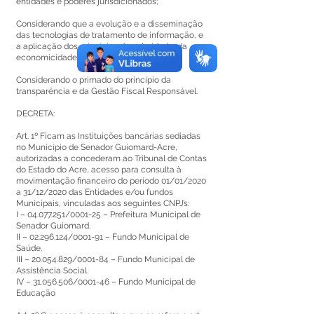
entidades e poderes jurisdicionados;
Considerando que a evolução e a disseminação
das tecnologias de tratamento de informação, e
a aplicação dos princípios de celeridade, da
economicidade na Administração Pública;
Considerando o primado do princípio da
transparência e da Gestão Fiscal Responsável.
DECRETA:
Art. 1º Ficam as Instituições bancárias sediadas
no Município de Senador Guiomard-Acre,
autorizadas a concederam ao Tribunal de Contas
do Estado do Acre, acesso para consulta à
movimentação financeiro do período 01/01/2020
a 31/12/2020 das Entidades e/ou fundos
Municipais, vinculadas aos seguintes CNPJ’s:
I –
04.077.251
/0001-25 – Prefeitura Municipal de
Senador Guiomard.
II –
02.296.124
/0001-91 – Fundo Municipal de
Saúde.
III –
20.054.829
/0001-84 – Fundo Municipal de
Assistência Social.
IV –
31.056.506
/0001-46 – Fundo Municipal de
Educação