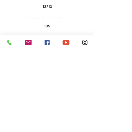
13210
Página da Publicação:
109
Data da Publicação:
25 de janeiro de 2022
Órgão:
Gabinete do Prefeito
SERVIÇO DE ATENDIMENTO AO 
CIDADÃO (SIC) E OUVIDORIA