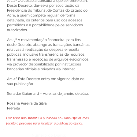
Art. 2º O acesso à consulta a que se refere o art.
Deste Decreto, dar-se-á por solicitação da
Presidência do Tribunal de Contas do Estado do
Acre, a quem compete regular, de forma
detalhada, os critérios para uso dos acessos
permitidos e a portabilidade pelos servidores
autorizados.
Art. 3º A movimentação financeira, para fins
deste Decreto, abrange as transações bancárias
relativas à realização da despesa e receita
públicas, inclusive transferências de recursos,
transmissão e recepção de arquivos eletrônicos,
via provedor disponibilizado por instituições
bancarias oficiais e privados via internet
Art. 4º Este Decreto entra em vigor na data de
sua publicação
Senador Guiomard – Acre, 24 de janeiro de 2022.
Rosana Pereira da Silva
Prefeita
Este texto não substitui o publicado no Diário Oficial, mas
facilita a pesquisa para localizar a publicação oficial.
Número do Diário: