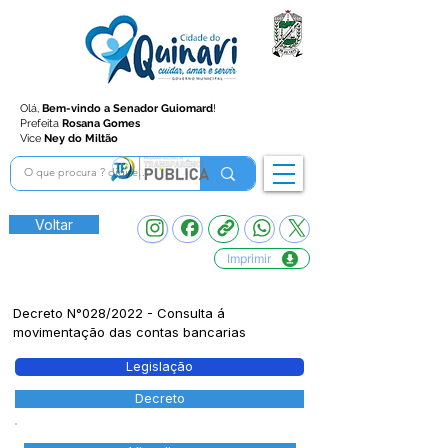
Olá,
Bem-vindo a Senador Guiomard
!
Prefeita
Rosana Gomes
Vice
Ney do Miltão
Voltar
Imprimir
Decreto N°028/2022 - Consulta á
movimentação das contas bancarias
Legislação
Decreto