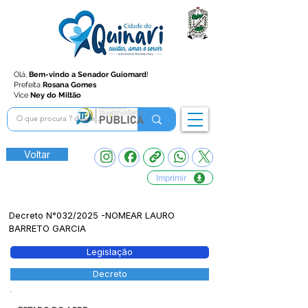
Olá,
Bem-vindo a Senador Guiomard
!
Prefeita
Rosana Gomes
Vice
Ney do Miltão
Voltar
Imprimir
Decreto N°032/2025 -NOMEAR LAURO
BARRETO GARCIA
Legislação
Decreto