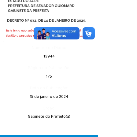
ESTADO DO ACRE
PREFEITURA DE SENADOR GUIOMARD
GABINETE DA PREFEITA
DECRETO Nº 032, DE 14 DE JANEIRO DE 2025.
Este texto não substitui o publicado no Diário Oficial, mas
facilita a pesquisa para localizar a publicação oficial.
Número do Diário:
13944
Página da Publicação:
175
Data da Publicação:
15 de janeiro de 2024
Órgão:
Gabinete do Prefeito(a)