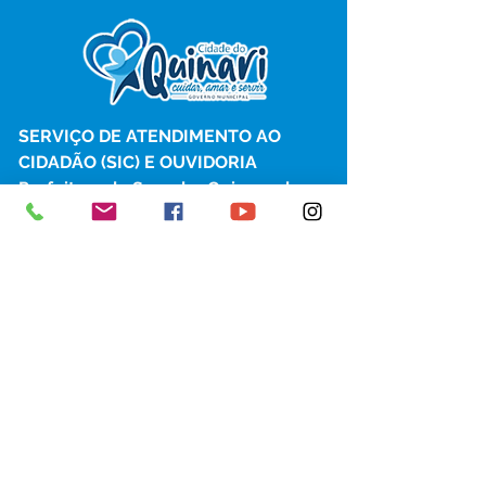
SERVIÇO DE ATENDIMENTO AO 
CIDADÃO (SIC) E OUVIDORIA
Prefeitura de Senador Guiomard - 
Estado do Acre
CNPJ 
04.077.251/0001-25
💻Acesso online: 
SIC 
| 
Fale Conosco
 | 
Ouvidoria
|
Portal de Transparência
 | 
Mapa do Site
📱Fone: +55 (68) 98122-0970 
(Responsável Izabel Cristina)
🏢 Av. Castelo Branco, nº 1.520, CEP 
69.925-000, Centro, Senador 