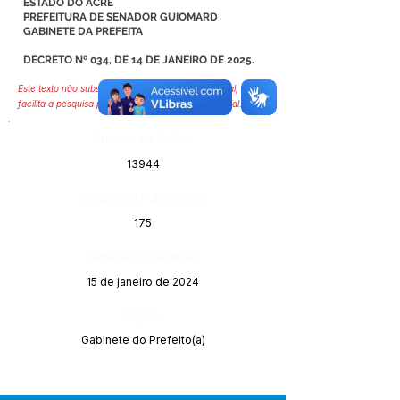
ESTADO DO ACRE
PREFEITURA DE SENADOR GUIOMARD
GABINETE DA PREFEITA
DECRETO Nº 034, DE 14 DE JANEIRO DE 2025.
Este texto não substitui o publicado no Diário Oficial, mas
facilita a pesquisa para localizar a publicação oficial.
Número do Diário:
13944
Página da Publicação:
175
Data da Publicação:
15 de janeiro de 2024
Órgão:
Gabinete do Prefeito(a)