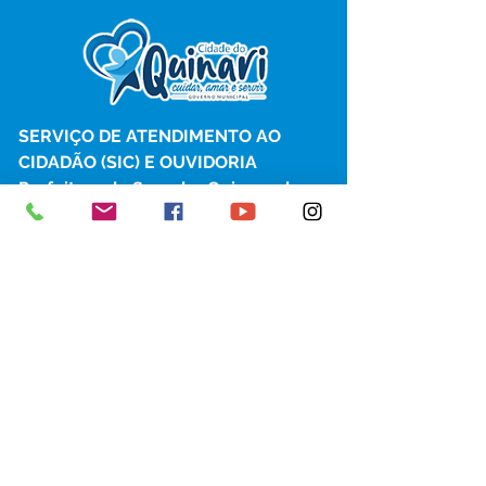
SERVIÇO DE ATENDIMENTO AO 
CIDADÃO (SIC) E OUVIDORIA
Prefeitura de Senador Guiomard - 
Estado do Acre
CNPJ 
04.077.251/0001-25
💻Acesso online: 
SIC 
| 
Fale Conosco
 | 
Ouvidoria
|
Portal de Transparência
 | 
Mapa do Site
📱Fone: +55 (68) 98122-0970 
(Responsável Izabel Cristina)
🏢 Av. Castelo Branco, nº 1.520, CEP 
69.925-000, Centro, Senador 