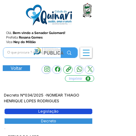
Olá,
Bem-vindo a Senador Guiomard
!
Prefeita
Rosana Gomes
Vice
Ney do Miltão
Voltar
Imprimir
Decreto N°034/2025 -NOMEAR THIAGO
HENRIQUE LOPES RODRIGUES
Legislação
Decreto