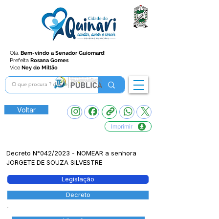
Olá,
Bem-vindo a Senador Guiomard
!
Prefeita
Rosana Gomes
Vice
Ney do Miltão
Voltar
Imprimir
Decreto N°042/2023 - NOMEAR a senhora
JORGETE DE SOUZA SILVESTRE
Legislação
Decreto