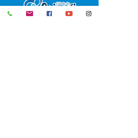
SERVIÇO DE ATENDIMENTO AO 
CIDADÃO (SIC) E OUVIDORIA
Prefeitura de Senador Guiomard - 
Estado do Acre
CNPJ 
04.077.251/0001-25
💻Acesso online: 
SIC 
| 
Fale Conosco
 | 
Ouvidoria
|
Portal de Transparência
 | 
Mapa do Site
📱Fone: +55 (68) 98122-0970 
(Responsável Izabel Cristina)
🏢 Av. Castelo Branco, nº 1.520, CEP 
69.925-000, Centro, Senador 
Guiomard, Acre