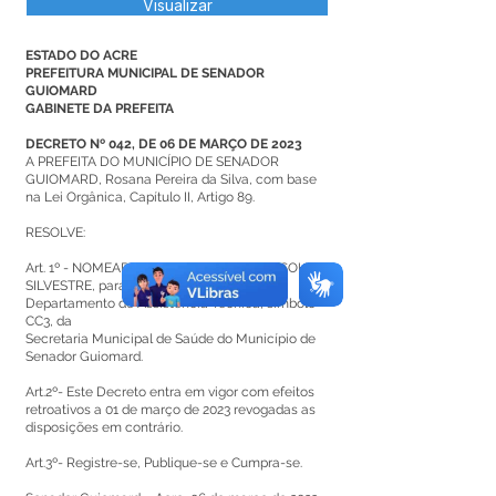
Visualizar
ESTADO DO ACRE
PREFEITURA MUNICIPAL DE SENADOR
GUIOMARD
GABINETE DA PREFEITA
DECRETO Nº 042, DE 06 DE MARÇO DE 2023
A PREFEITA DO MUNICÍPIO DE SENADOR
GUIOMARD, Rosana Pereira da Silva, com base
na Lei Orgânica, Capítulo II, Artigo 89.
RESOLVE:
Art. 1º - NOMEAR a senhora JORGETE DE SOUZA
SILVESTRE, para o cargo em Comissão de
Departamento de Assistência Técnica, símbolo
CC3, da
Secretaria Municipal de Saúde do Município de
Senador Guiomard.
Art.2º- Este Decreto entra em vigor com efeitos
retroativos a 01 de março de 2023 revogadas as
disposições em contrário.
Art.3º- Registre-se, Publique-se e Cumpra-se.