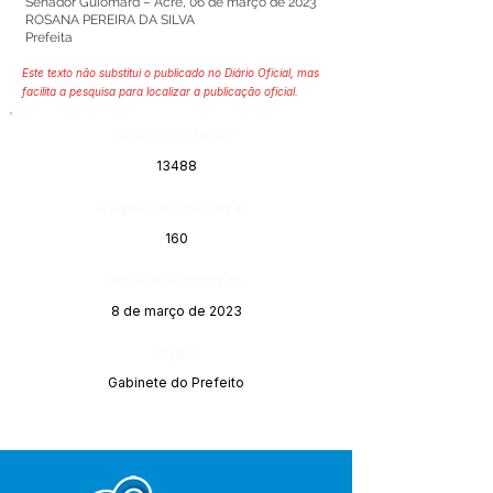
Senador Guiomard – Acre, 06 de março de 2023
ROSANA PEREIRA DA SILVA
Prefeita
Este texto não substitui o publicado no Diário Oficial, mas
facilita a pesquisa para localizar a publicação oficial.
Número do Diário:
13488
Página da Publicação:
160
Data da Publicação:
8 de março de 2023
Órgão:
Gabinete do Prefeito