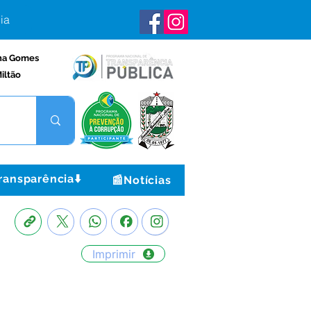
ia
na Gomes
iltão
ransparência⬇️
📰Notícias
Imprimir