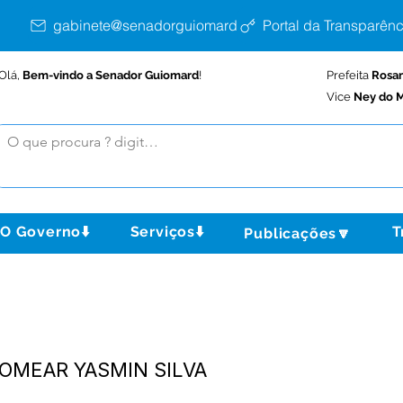
gabinete@senadorguiomard.ac.gov.br
Portal da Transparênc
Olá,
Bem-vindo a Senador Guiomard
!
Prefeita
Rosa
Vice
Ney do M
O Governo⬇️
Serviços⬇️
T
Publicações🔽
NOMEAR YASMIN SILVA