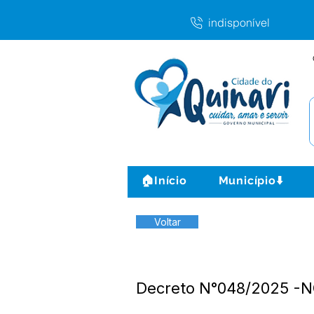
indisponível
🏠Início
Município⬇️
Voltar
Decreto N°048/2025 -