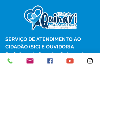
SERVIÇO DE ATENDIMENTO AO 
CIDADÃO (SIC) E OUVIDORIA
Prefeitura de Senador Guiomard - 
Estado do Acre
CNPJ 
04.077.251/0001-25
💻Acesso online: 
SIC 
| 
Fale Conosco
 | 
Ouvidoria
|
Portal de Transparência
 | 
Mapa do Site
📱Fone: +55 (68) 98122-0970 
(Responsável Izabel Cristina)
🏢 Av. Castelo Branco, nº 1.520, CEP 
69.925-000, Centro, Senador 