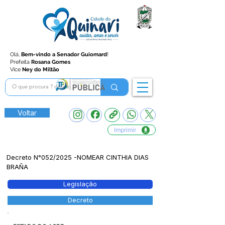
Olá,
Bem-vindo a Senador Guiomard
!
Prefeita
Rosana Gomes
Vice
Ney do Miltão
Voltar
Imprimir
Decreto N°052/2025 -NOMEAR CINTHIA DIAS
BRAÑA
Legislação
Decreto