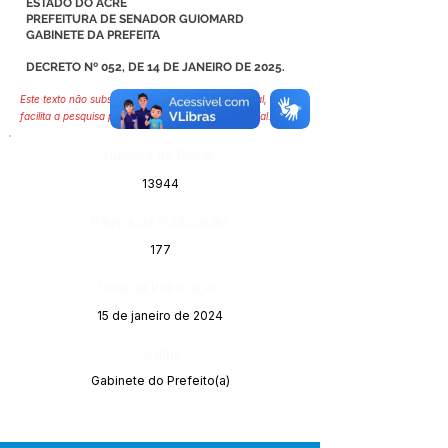
ESTADO DO ACRE
PREFEITURA DE SENADOR GUIOMARD
GABINETE DA PREFEITA
DECRETO Nº 052, DE 14 DE JANEIRO DE 2025.
Este texto não substitui o publicado no Diário Oficial, mas
facilita a pesquisa para localizar a publicação oficial.
Número do Diário:
13944
Página da Publicação:
177
Data da Publicação:
15 de janeiro de 2024
Órgão:
Gabinete do Prefeito(a)