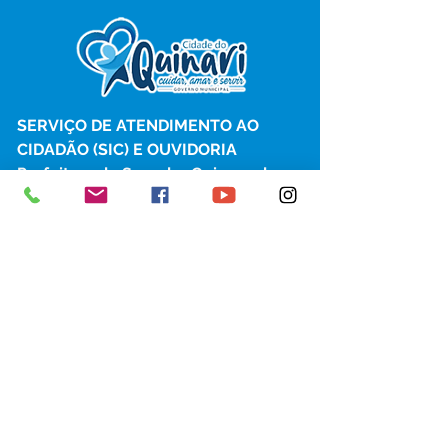
SERVIÇO DE ATENDIMENTO AO 
CIDADÃO (SIC) E OUVIDORIA
Prefeitura de Senador Guiomard - 
Estado do Acre
CNPJ 
04.077.251/0001-25
💻Acesso online: 
SIC 
| 
Fale Conosco
 | 
Ouvidoria
|
Portal de Transparência
 | 
Mapa do Site
📱Fone: +55 (68) 98122-0970 
(Responsável Izabel Cristina)
🏢 Av. Castelo Branco, nº 1.520, CEP 
69.925-000, Centro, Senador 