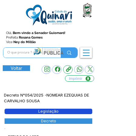
Olá,
Bem-vindo a Senador Guiomard
!
Prefeita
Rosana Gomes
Vice
Ney do Miltão
Voltar
Imprimir
Decreto N°054/2025 -NOMEAR EZEQUIAS DE
CARVALHO SOUSA
Legislação
Decreto