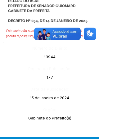
ESTADO DO ACRE
PREFEITURA DE SENADOR GUIOMARD
GABINETE DA PREFEITA
DECRETO Nº 054, DE 14 DE JANEIRO DE 2025.
Este texto não substitui o publicado no Diário Oficial, mas
facilita a pesquisa para localizar a publicação oficial.
Número do Diário:
13944
Página da Publicação:
177
Data da Publicação:
15 de janeiro de 2024
Órgão:
Gabinete do Prefeito(a)