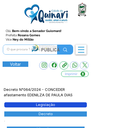
Olá,
Bem-vindo a Senador Guiomard
!
Prefeita
Rosana Gomes
Vice
Ney do Miltão
Voltar
Imprimir
Decreto N°064/2024 - CONCEDER
afastamento EDENILZA DE PAULA DIAS
Legislação
Decreto