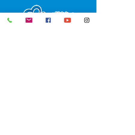
SERVIÇO DE ATENDIMENTO AO 
CIDADÃO (SIC) E OUVIDORIA
Prefeitura de Senador Guiomard - 
Estado do Acre
CNPJ 
04.077.251/0001-25
💻Acesso online: 
SIC 
| 
Fale Conosco
 | 
Ouvidoria
|
Portal de Transparência
 | 
Mapa do Site
📱Fone: +55 (68) 98122-0970 
(Responsável Izabel Cristina)
🏢 Av. Castelo Branco, nº 1.520, CEP 
69.925-000, Centro, Senador 