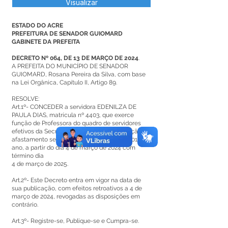
Visualizar
ESTADO DO ACRE
PREFEITURA DE SENADOR GUIOMARD
GABINETE DA PREFEITA
DECRETO Nº 064, DE 13 DE MARÇO DE 2024
.
A PREFEITA DO MUNICÍPIO DE SENADOR
GUIOMARD, Rosana Pereira da Silva, com base
na Lei Orgânica, Capítulo II, Artigo 89.
RESOLVE:
Art.1º- CONCEDER a servidora EDENILZA DE
PAULA DIAS, matrícula nº 4403, que exerce
função de Professora do quadro de servidores
efetivos da Secretaria Municipal de Educação,
afastamento sem ônus por um período de 01(um)
ano, a partir do dia 4 de março de 2024 com
término dia
4 de março de 2025.
Art.2º- Este Decreto entra em vigor na data de
sua publicação, com efeitos retroativos a 4 de
março de 2024, revogadas as disposições em
contrário.
Art.3º- Registre-se, Publique-se e Cumpra-se.