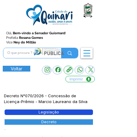
Olá,
Bem-vindo a Senador Guiomard
!
Prefeita
Rosana Gomes
Vice
Ney do Miltão
Voltar
Imprimir
Decreto N°070/2026 - Concessão de
Licença-Prêmio - Marcio Laureano da Silva
Legislação
Decreto