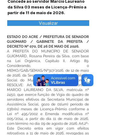
Concede ao servidor Marcio Laureano
da Silva 03 meses de Licença-Prêmio a
partir de 11 de maio de 2026.
Visualizar
ESTADO DO ACRE / PREFEITURA DE SENADOR
GUIOMARD / GABINETE DA PREFEITA /
DECRETO Nº 070, DE 26 DE MAIO DE 2026.
A PREFEITA DO MUNICÍPIO DE SENADOR
GUIOMARD, Rosana Pereira da Silva, com base
na Lei Orgânica, Capítulo II, Artigo 89.
Considerando, o
MEMO/GAB/SEMAS/Nº317/2026, de 12 de maio
de 2026, da Secretaria Municipal de Assistência
Social do Município de Senador Guiomard;
RESOLVE: Art. 1º- CONCEDER ao servidor
MARCIO LAUREANO DA SILVA, matrícula nº
2450, que exerce função de Vigia do quadro de
servidores efetivos da Secretaria Municipal de
Assistência Social, gozo de 01(um) período de
03(três) meses de Licença-Prêmio conforme a
Lei nº 495/2002 e Emenda modificativa nº
005/2014, a partir do dia 11 de maio de 2026,
com término no dia 09 de agosto de 2026. Art.2º-
Este Decreto entra em vigor com efeitos
retroativos a 11 de maio de 2026, revogadas as