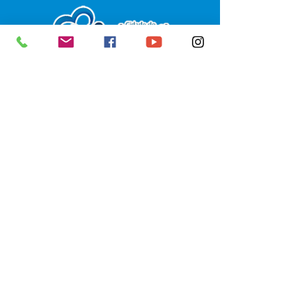
SERVIÇO DE ATENDIMENTO AO 
CIDADÃO (SIC) E OUVIDORIA
Prefeitura de Senador Guiomard - 
Estado do Acre
CNPJ 
04.077.251/0001-25
💻Acesso online: 
SIC 
| 
Fale Conosco
 | 
Ouvidoria
|
Portal de Transparência
 | 
Mapa do Site
📱Fone: +55 (68) 98122-0970 
(Responsável Izabel Cristina)
🏢 Av. Castelo Branco, nº 1.520, CEP 
69.925-000, Centro, Senador 