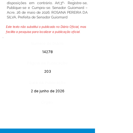
disposições em contrário. Art.3º- Registre-se,
Publique-se e Cumpra-se. Senador Guiomard –
Acre, 26 de maio de 2026. ROSANA PEREIRA DA
SILVA, Prefeita de Senador Guiomard
Este texto não substitui o publicado no Diário Oficial, mas
facilita a pesquisa para localizar a publicação oficial.
Número do Diário:
14278
Página da Publicação:
203
Data da Publicação:
2 de junho de 2026
Órgão: