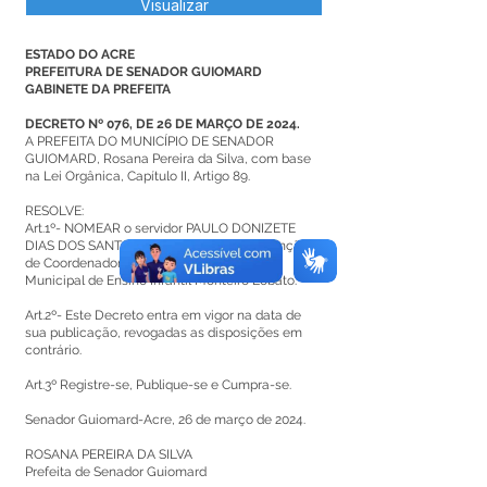
Visualizar
ESTADO DO ACRE
PREFEITURA DE SENADOR GUIOMARD
GABINETE DA PREFEITA
DECRETO Nº 076, DE 26 DE MARÇO DE 2024.
A PREFEITA DO MUNICÍPIO DE SENADOR
GUIOMARD, Rosana Pereira da Silva, com base
na Lei Orgânica, Capítulo II, Artigo 89.
RESOLVE:
Art.1º- NOMEAR o servidor PAULO DONIZETE
DIAS DOS SANTOS, matrícula n° 220, na função
de Coordenador Pedagógico da Escola
Municipal de Ensino Infantil Monteiro Lobato.
Art.2º- Este Decreto entra em vigor na data de
sua publicação, revogadas as disposições em
contrário.
Art.3º Registre-se, Publique-se e Cumpra-se.
Senador Guiomard-Acre, 26 de março de 2024.
ROSANA PEREIRA DA SILVA
Prefeita de Senador Guiomard