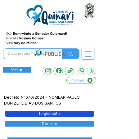
Olá,
Bem-vindo a Senador Guiomard
!
Prefeita
Rosana Gomes
Vice
Ney do Miltão
Voltar
Imprimir
Decreto N°076/2024 - NOMEAR PAULO
DONIZETE DIAS DOS SANTOS
Legislação
Decreto