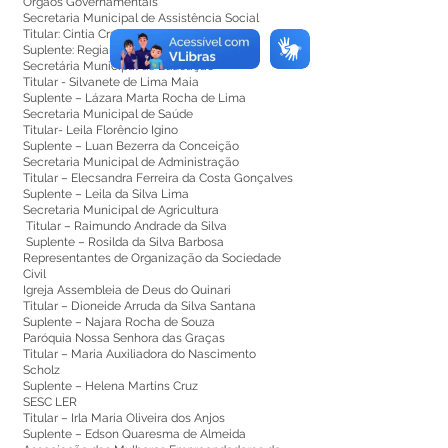
Órgãos Governamentais
Secretaria Municipal de Assistência Social
Titular: Cintia Cruz da Silva
Suplente: Regiane Castro Andrade
Secretária Municipal de Educação
Titular - Silvanete de Lima Maia
Suplente – Lázara Marta Rocha de Lima
Secretaria Municipal de Saúde
Titular- Leila Florêncio Igino
Suplente – Luan Bezerra da Conceição
Secretaria Municipal de Administração
Titular – Elecsandra Ferreira da Costa Gonçalves
Suplente – Leila da Silva Lima
Secretaria Municipal de Agricultura
Titular – Raimundo Andrade da Silva
Suplente – Rosilda da Silva Barbosa
Representantes de Organização da Sociedade
Civil
Igreja Assembleia de Deus do Quinari
Titular – Dioneide Arruda da Silva Santana
Suplente – Najara Rocha de Souza
Paróquia Nossa Senhora das Graças
Titular – Maria Auxiliadora do Nascimento
Scholz
Suplente – Helena Martins Cruz
SESC LER
Titular – Irla Maria Oliveira dos Anjos
Suplente – Edson Quaresma de Almeida