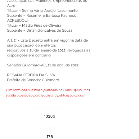
Associação das Mulheres Empreendedoras do
Acre
Titular – Selma Vânia Araújo Nascimento
Suplente – Rosemeire Barbosa Pacheco
ACRESOQUI
Titular – Mádio Pires de Oliveira
Suplente – Dinah Gonçalves de Sousa
Art. 2º - Este Decreto entra em vigor na data de
sua publicação, com efeitos
retroativos a 28 de janeiro de 2022, revogadas as
disposições em contrário.
Senador Guiomard-AC, 11 de abril de 2022.
ROSANA PEREIRA DA SILVA
Prefeita de Senador Guiomard
Este texto não substitui o publicado no Diário Oficial, mas
facilita a pesquisa para localizar a publicação oficial.
Número do Diário:
13266
Página da Publicação:
178