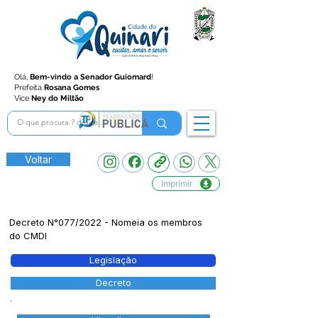
Olá,
Bem-vindo a Senador Guiomard
!
Prefeita
Rosana Gomes
Vice
Ney do Miltão
Voltar
Imprimir
Decreto N°077/2022 - Nomeia os membros
do CMDI
Legislação
Decreto