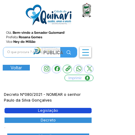
Olá,
Bem-vindo a Senador Guiomard
!
Prefeita
Rosana Gomes
Vice
Ney do Miltão
Voltar
Imprimir
Decreto N°080/2021 - NOMEAR o senhor
Paulo da Silva Gonçalves
Legislação
Decreto