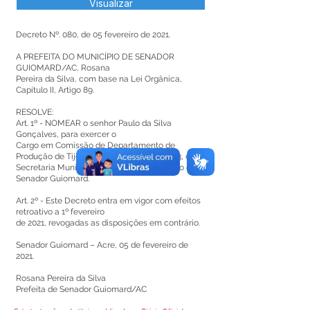
Visualizar
Decreto Nº. 080, de 05 fevereiro de 2021.
A PREFEITA DO MUNICÍPIO DE SENADOR
GUIOMARD/AC, Rosana
Pereira da Silva, com base na Lei Orgânica,
Capítulo II, Artigo 89.
RESOLVE:
Art. 1º - NOMEAR o senhor Paulo da Silva
Gonçalves, para exercer o
Cargo em Comissão de Departamento de
Produção de Tijolos de outros, símbolo CC3, da
Secretaria Municipal de Obras do município de
Senador Guiomard.
Art. 2º - Este Decreto entra em vigor com efeitos
retroativo a 1º fevereiro
de 2021, revogadas as disposições em contrário.
Senador Guiomard – Acre, 05 de fevereiro de
2021.
Rosana Pereira da Silva
Prefeita de Senador Guiomard/AC