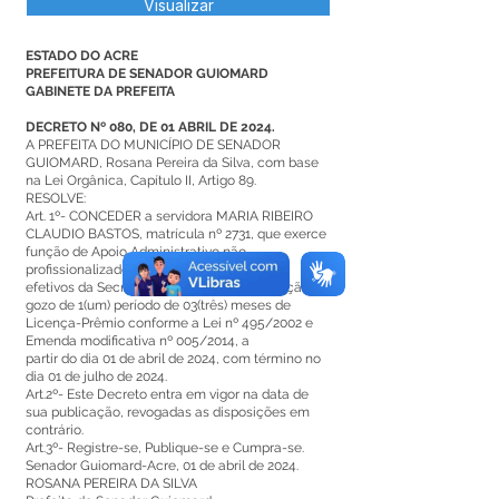
Visualizar
ESTADO DO ACRE
PREFEITURA DE SENADOR GUIOMARD
GABINETE DA PREFEITA
DECRETO Nº 080, DE 01 ABRIL DE 2024.
A PREFEITA DO MUNICÍPIO DE SENADOR
GUIOMARD, Rosana Pereira da Silva, com base
na Lei Orgânica, Capítulo II, Artigo 89.
RESOLVE:
Art. 1º- CONCEDER a servidora MARIA RIBEIRO
CLAUDIO BASTOS, matrícula nº 2731, que exerce
função de Apoio Administrativo não
profissionalizado do quadro de servidores
efetivos da Secretaria Municipal de Educação,
gozo de 1(um) período de 03(três) meses de
Licença-Prêmio conforme a Lei nº 495/2002 e
Emenda modificativa nº 005/2014, a
partir do dia 01 de abril de 2024, com término no
dia 01 de julho de 2024.
Art.2º- Este Decreto entra em vigor na data de
sua publicação, revogadas as disposições em
contrário.
Art.3º- Registre-se, Publique-se e Cumpra-se.
Senador Guiomard-Acre, 01 de abril de 2024.
ROSANA PEREIRA DA SILVA