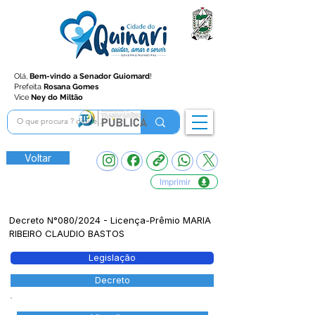
Olá,
Bem-vindo a Senador Guiomard
!
Prefeita
Rosana Gomes
Vice
Ney do Miltão
Voltar
Imprimir
Decreto N°080/2024 - Licença-Prêmio MARIA
RIBEIRO CLAUDIO BASTOS
Legislação
Decreto