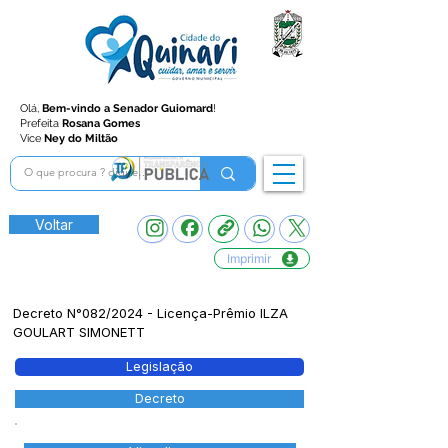
Olá,
Bem-vindo a Senador Guiomard
!
Prefeita
Rosana Gomes
Vice
Ney do Miltão
Voltar
Imprimir
Decreto N°082/2024 - Licença-Prêmio ILZA
GOULART SIMONETT
Legislação
Decreto