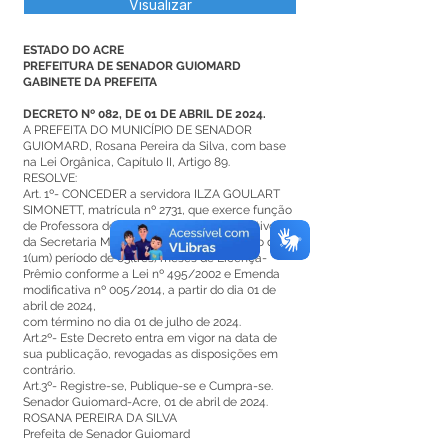
Visualizar
ESTADO DO ACRE
PREFEITURA DE SENADOR GUIOMARD
GABINETE DA PREFEITA
DECRETO Nº 082, DE 01 DE ABRIL DE 2024.
A PREFEITA DO MUNICÍPIO DE SENADOR
GUIOMARD, Rosana Pereira da Silva, com base
na Lei Orgânica, Capítulo II, Artigo 89.
RESOLVE:
Art. 1º- CONCEDER a servidora ILZA GOULART
SIMONETT, matrícula nº 2731, que exerce função
de Professora do quadro de servidores efetivos
da Secretaria Municipal de Educação, gozo de
1(um) período de 03(três) meses de Licença-
Prêmio conforme a Lei nº 495/2002 e Emenda
modificativa nº 005/2014, a partir do dia 01 de
abril de 2024,
com término no dia 01 de julho de 2024.
Art.2º- Este Decreto entra em vigor na data de
sua publicação, revogadas as disposições em
contrário.
Art.3º- Registre-se, Publique-se e Cumpra-se.
Senador Guiomard-Acre, 01 de abril de 2024.
ROSANA PEREIRA DA SILVA
Prefeita de Senador Guiomard