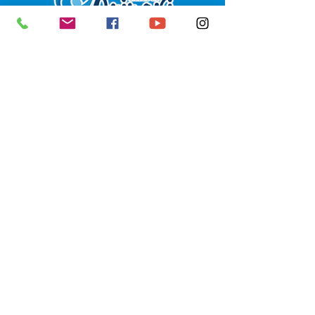
SERVIÇO DE ATENDIMENTO AO 
CIDADÃO (SIC) E OUVIDORIA
Prefeitura de Senador Guiomard - 
Estado do Acre
CNPJ 
04.077.251/0001-25
💻Acesso online: 
SIC 
| 
Fale Conosco
 | 
Ouvidoria
|
Portal de Transparência
 | 
Mapa do Site
📱Fone: +55 (68) 98122-0970 
(Responsável Izabel Cristina)
🏢 Av. Castelo Branco, nº 1.520, CEP 
69.925-000, Centro, Senador 
Guiomard, Acre
📅 Segunda a sexta, das 7h às 13h 