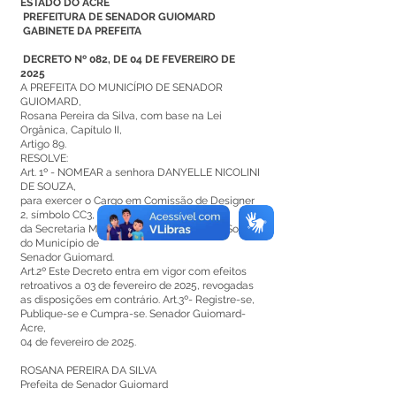
ESTADO DO ACRE
PREFEITURA DE SENADOR GUIOMARD
GABINETE DA PREFEITA
DECRETO Nº 082, DE 04 DE FEVEREIRO DE
2025
A PREFEITA DO MUNICÍPIO DE SENADOR
GUIOMARD,
Rosana Pereira da Silva, com base na Lei
Orgânica, Capítulo II,
Artigo 89.
RESOLVE:
Art. 1º - NOMEAR a senhora DANYELLE NICOLINI
DE SOUZA,
para exercer o Cargo em Comissão de Designer
2, símbolo CC3,
da Secretaria Municipal de Comunicação Social
do Município de
Senador Guiomard.
Art.2º Este Decreto entra em vigor com efeitos
retroativos a 03 de fevereiro de 2025, revogadas
as disposições em contrário. Art.3º- Registre-se,
Publique-se e Cumpra-se. Senador Guiomard-
Acre,
04 de fevereiro de 2025.
ROSANA PEREIRA DA SILVA
Prefeita de Senador Guiomard