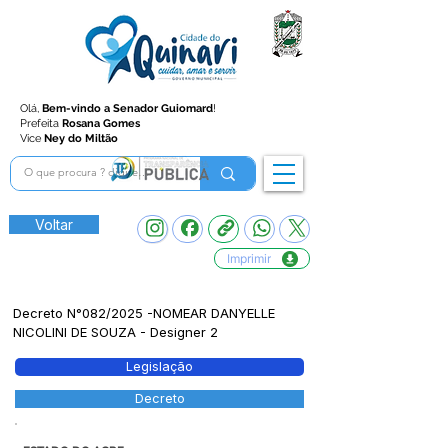
Olá,
Bem-vindo a Senador Guiomard
!
Prefeita
Rosana Gomes
Vice
Ney do Miltão
Voltar
Imprimir
Decreto N°082/2025 -NOMEAR DANYELLE
NICOLINI DE SOUZA - Designer 2
Legislação
Decreto