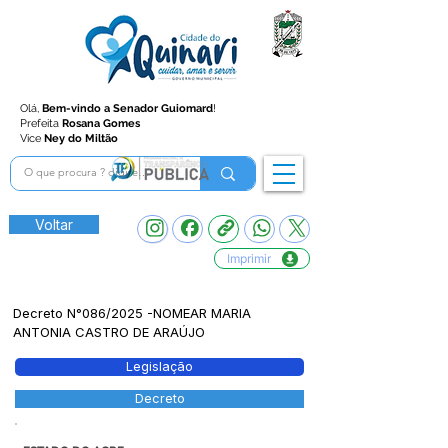
Olá,
Bem-vindo a Senador Guiomard
!
Prefeita
Rosana Gomes
Vice
Ney do Miltão
Voltar
Imprimir
Decreto N°086/2025 -NOMEAR MARIA
ANTONIA CASTRO DE ARAÚJO
Legislação
Decreto