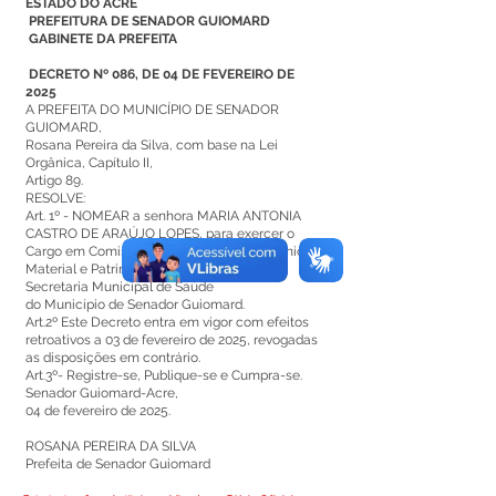
ESTADO DO ACRE
PREFEITURA DE SENADOR GUIOMARD
GABINETE DA PREFEITA
DECRETO Nº 086, DE 04 DE FEVEREIRO DE
2025
A PREFEITA DO MUNICÍPIO DE SENADOR
GUIOMARD,
Rosana Pereira da Silva, com base na Lei
Orgânica, Capítulo II,
Artigo 89.
RESOLVE:
Art. 1º - NOMEAR a senhora MARIA ANTONIA
CASTRO DE ARAÚJO LOPES, para exercer o
Cargo em Comis-são de Coordenação Técnica,
Material e Patrimônio, símbolo CC3, da
Secretaria Municipal de Saúde
do Município de Senador Guiomard.
Art.2º Este Decreto entra em vigor com efeitos
retroativos a 03 de fevereiro de 2025, revogadas
as disposições em contrário.
Art.3º- Registre-se, Publique-se e Cumpra-se.
Senador Guiomard-Acre,
04 de fevereiro de 2025.
ROSANA PEREIRA DA SILVA
Prefeita de Senador Guiomard