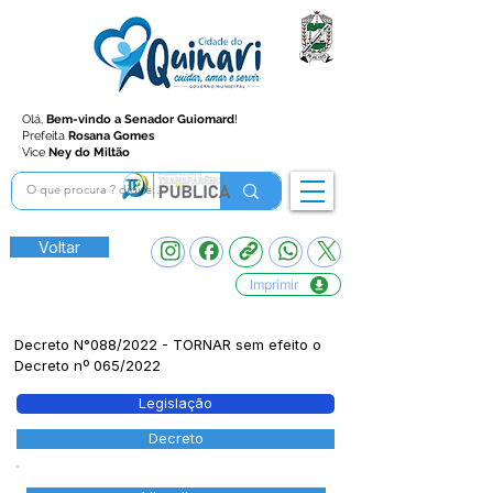
Olá,
Bem-vindo a Senador Guiomard
!
Prefeita
Rosana Gomes
Vice
Ney do Miltão
Voltar
Imprimir
Decreto N°088/2022 - TORNAR sem efeito o
Decreto nº 065/2022
Legislação
Decreto