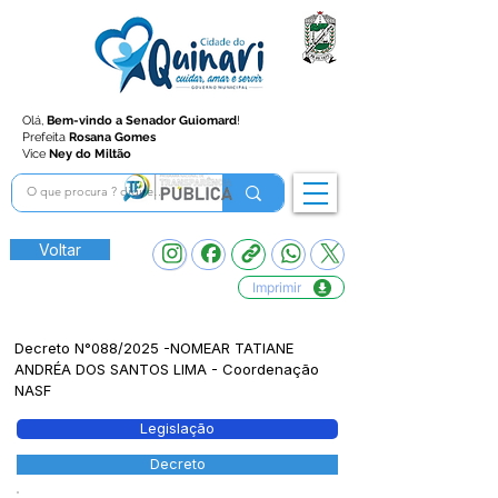
Olá,
Bem-vindo a Senador Guiomard
!
Prefeita
Rosana Gomes
Vice
Ney do Miltão
Voltar
Imprimir
Decreto N°088/2025 -NOMEAR TATIANE
ANDRÉA DOS SANTOS LIMA - Coordenação
NASF
Legislação
Decreto