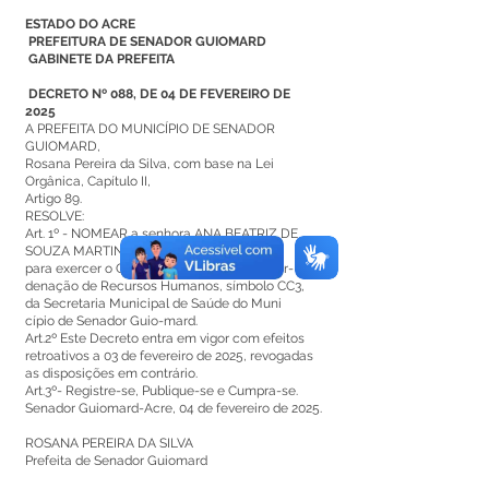
ESTADO DO ACRE
PREFEITURA DE SENADOR GUIOMARD
GABINETE DA PREFEITA
DECRETO Nº 088, DE 04 DE FEVEREIRO DE
2025
A PREFEITA DO MUNICÍPIO DE SENADOR
GUIOMARD,
Rosana Pereira da Silva, com base na Lei
Orgânica, Capítulo II,
Artigo 89.
RESOLVE:
Art. 1º - NOMEAR a senhora ANA BEATRIZ DE
SOUZA MARTINS,
para exercer o Cargo em Comissão de Coor-
denação de Recursos Humanos, símbolo CC3,
da Secretaria Municipal de Saúde do Muni
cípio de Senador Guio-mard.
Art.2º Este Decreto entra em vigor com efeitos
retroativos a 03 de fevereiro de 2025, revogadas
as disposições em contrário.
Art.3º- Registre-se, Publique-se e Cumpra-se.
Senador Guiomard-Acre, 04 de fevereiro de 2025.
ROSANA PEREIRA DA SILVA
Prefeita de Senador Guiomard