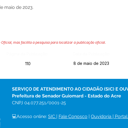
e maio de 2023.
 Oficial, mas facilita a pesquisa para localizar a publicação oficial.
Página da Publicação:
Data da Publicação:
8 de maio de 2023
110
SERVIÇO DE ATENDIMENTO AO CIDADÃO (SIC) E OU
Prefeitura de Senador Guiomard - Estado do Acre
CNPJ 
04.077.251/0001-25
💻Acesso online: 
SIC 
| 
Fale Conosco
 | 
Ouvidoria
|
Portal