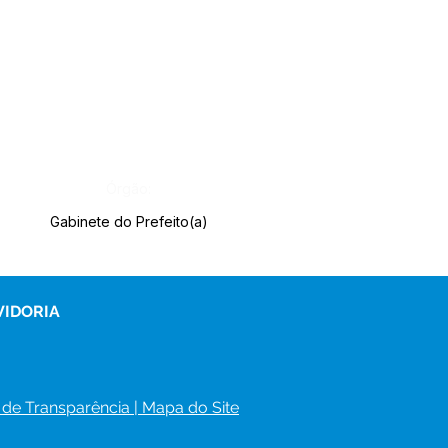
Órgão:
Gabinete do Prefeito(a)
VIDORIA
 de Transparência
 | 
Mapa do Site