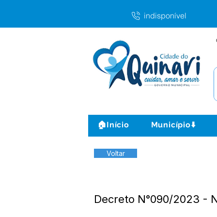
indisponível
🏠Início
Município⬇️
Voltar
Decreto N°090/2023 - 