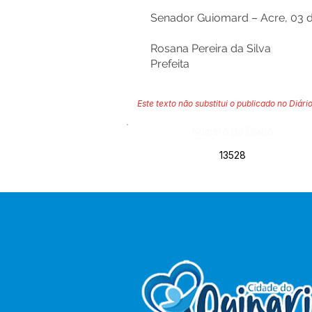
Senador Guiomard – Acre, 03 d
Rosana Pereira da Silva
Prefeita
Este texto não substitui o publicado no Diário
Número do Diário:
13528