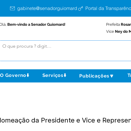
gabinete@senadorguiomard.ac.gov.br
Portal da Transparênc
Olá,
Bem-vindo a Senador Guiomard
!
Prefeita
Rosa
Vice
Ney do M
O Governo⬇️
Serviços⬇️
T
Publicações🔽
Nomeação da Presidente e Vice e Repres