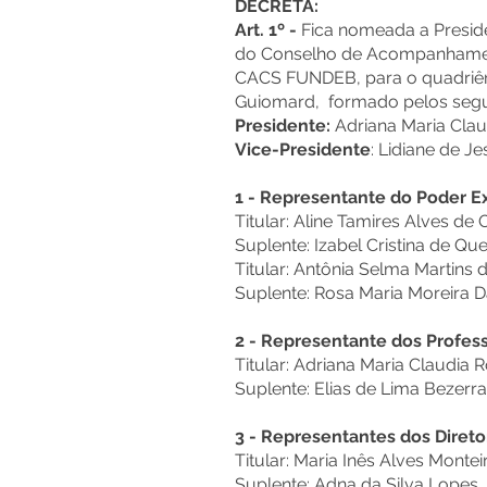
DECRETA:
Art. 1º -
Fica nomeada a Preside
do Conselho de Acompanhamen
CACS FUNDEB, para o quadriên
Guiomard, formado pelos seg
Presidente:
Adriana Maria Clau
Vice-Presidente
: Lidiane de J
1 - Representante do Poder E
Titular: Aline Tamires Alves de O
Suplente: Izabel Cristina de Que
Titular: Antônia Selma Martins 
Suplente: Rosa Maria Moreira 
2 - Representante dos Profes
Titular: Adriana Maria Claudia R
Suplente: Elias de Lima Bezerr
3 - Representantes dos Direto
Titular: Maria Inês Alves Montei
Suplente: Adna da Silva Lopes.