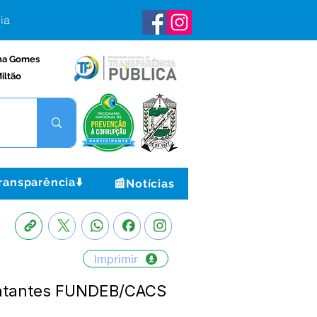
ia
na Gomes
iltão
ransparência⬇️
📰Notícias
Imprimir
entantes FUNDEB/CACS