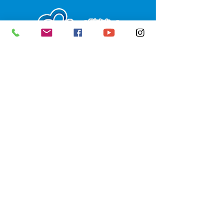
SERVIÇO DE ATENDIMENTO AO 
CIDADÃO (SIC) E OUVIDORIA
Prefeitura de Senador Guiomard - 
Estado do Acre
CNPJ 
04.077.251/0001-25
💻Acesso online: 
SIC 
| 
Fale Conosco
 | 
Ouvidoria
|
Portal de Transparência
 | 
Mapa do Site
📱Fone: +55 (68) 98122-0970 
(Responsável Izabel Cristina)
🏢 Av. Castelo Branco, nº 1.520, CEP 
69.925-000, Centro, Senador 