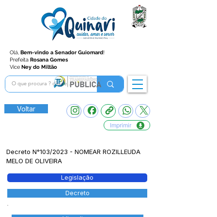
Olá,
Bem-vindo a Senador Guiomard
!
Prefeita
Rosana Gomes
Vice
Ney do Miltão
Voltar
Imprimir
Decreto N°103/2023 - NOMEAR ROZILLEUDA
MELO DE OLIVEIRA
Legislação
Decreto