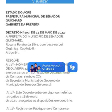
Visualizar
ESTADO DO ACRE
PREFEITURA MUNICIPAL DE SENADOR
GUIOMARD
GABINETE DA PREFEITA
DECRETO Nº 103, DE 23 DE MAIO DE 2023
A PREFEITA DO MUNICÍPIO DE SENADOR
GUIOMARD,
Rosana Pereira da Silva, com base na Lei
Orgânica, Capítulo II,
Artigo 89.
RESOLVE:
Art. 1º - NOMEAR a senhora ROZILLEUDA MELO
DE OLIVEIRA, para
exercer cargo em comissão de Departamento
de Compras, símbolo CC4,
da Secretária Municipal de Governo do
Município de Senador Guiomard.
Art.2º- Este Decreto entra em vigor com efeitos
retroativo a 18 de maio
de 2023, revogadas as disposições em contrário.
Art.3º- Registre-se, Publique-se e Cumpra-se.