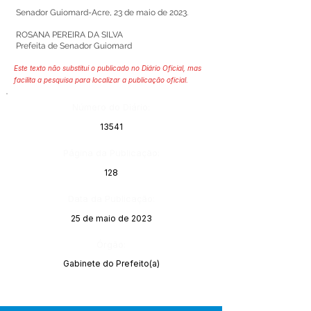
Senador Guiomard-Acre, 23 de maio de 2023.
ROSANA PEREIRA DA SILVA
Prefeita de Senador Guiomard
Este texto não substitui o publicado no Diário Oficial, mas
facilita a pesquisa para localizar a publicação oficial.
Número do Diário:
13541
Página da Publicação:
128
Data da Publicação:
25 de maio de 2023
Órgão:
Gabinete do Prefeito(a)