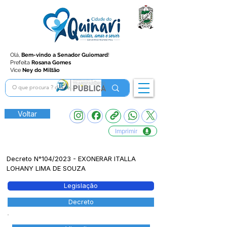
Olá,
Bem-vindo a Senador Guiomard
!
Prefeita
Rosana Gomes
Vice
Ney do Miltão
Voltar
Imprimir
Decreto N°104/2023 - EXONERAR ITALLA
LOHANY LIMA DE SOUZA
Legislação
Decreto