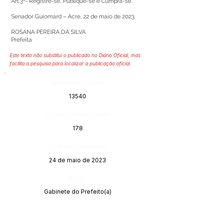
Art.3º- Registre-se, Publique-se e Cumpra-se.
Senador Guiomard – Acre, 22 de maio de 2023.
ROSANA PEREIRA DA SILVA
Prefeita
Este texto não substitui o publicado no Diário Oficial, mas
facilita a pesquisa para localizar a publicação oficial.
Número do Diário:
13540
Página da Publicação:
178
Data da Publicação:
24 de maio de 2023
Órgão:
Gabinete do Prefeito(a)