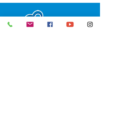
SERVIÇO DE ATENDIMENTO AO 
CIDADÃO (SIC) E OUVIDORIA
Prefeitura de Senador Guiomard - 
Estado do Acre
CNPJ 
04.077.251/0001-25
💻Acesso online: 
SIC 
| 
Fale Conosco
 | 
Ouvidoria
|
Portal de Transparência
 | 
Mapa do Site
📱Fone: +55 (68) 98122-0970 
(Responsável Izabel Cristina)
🏢 Av. Castelo Branco, nº 1.520, CEP 