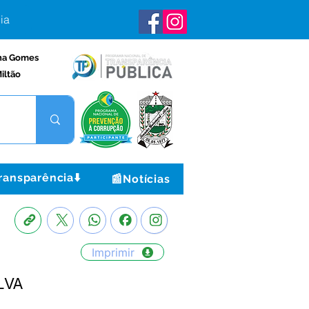
ia
na Gomes
iltão
ransparência⬇️
📰Notícias
Imprimir
LVA