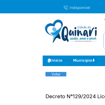
indisponível
🏠Início
Município⬇️
Voltar
Decreto N°129/2024 Li