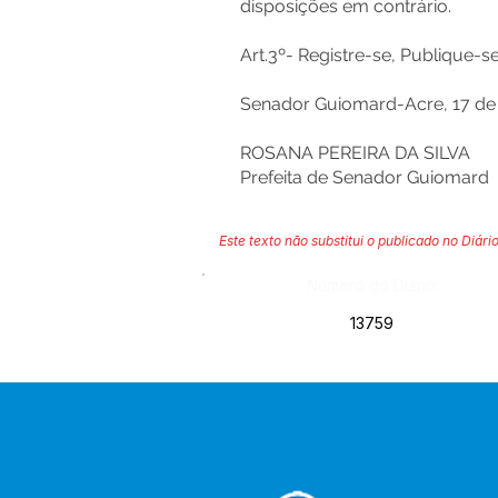
disposições em contrário.
Art.3º- Registre-se, Publique-
Senador Guiomard-Acre, 17 de a
ROSANA PEREIRA DA SILVA
Prefeita de Senador Guiomard
Este texto não substitui o publicado no Diário
Número do Diário:
13759