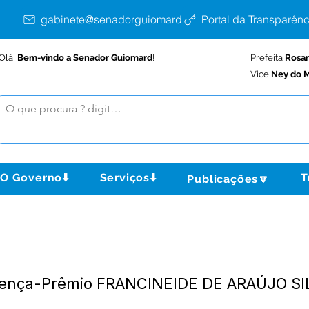
gabinete@senadorguiomard.ac.gov.br
Portal da Transparênc
Olá,
Bem-vindo a Senador Guiomard
!
Prefeita
Rosa
Vice
Ney do M
O Governo⬇️
Serviços⬇️
T
Publicações🔽
cença-Prêmio FRANCINEIDE DE ARAÚJO SI