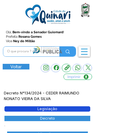
Olá,
Bem-vindo a Senador Guiomard
!
Prefeita
Rosana Gomes
Vice
Ney do Miltão
Voltar
Imprimir
Decreto N°134/2024 - CEDER RAIMUNDO
NONATO VIEIRA DA SILVA
Legislação
Decreto