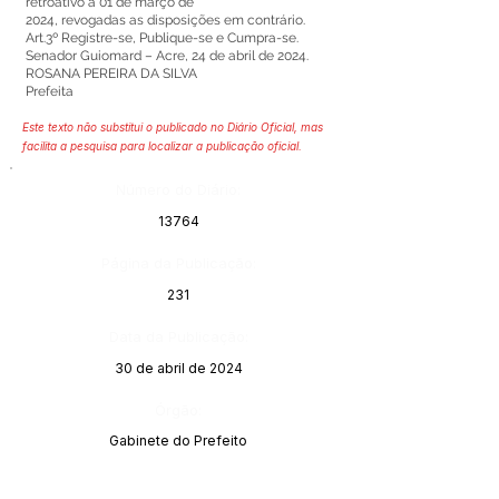
retroativo a 01 de março de
2024, revogadas as disposições em contrário.
Art.3º Registre-se, Publique-se e Cumpra-se.
Senador Guiomard – Acre, 24 de abril de 2024.
ROSANA PEREIRA DA SILVA
Prefeita
Este texto não substitui o publicado no Diário Oficial, mas
facilita a pesquisa para localizar a publicação oficial.
Número do Diário:
13764
Página da Publicação:
231
Data da Publicação:
30 de abril de 2024
Órgão:
Gabinete do Prefeito