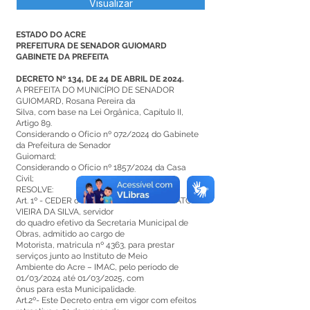
Visualizar
ESTADO DO ACRE
PREFEITURA DE SENADOR GUIOMARD
GABINETE DA PREFEITA
DECRETO Nº 134, DE 24 DE ABRIL DE 2024.
A PREFEITA DO MUNICÍPIO DE SENADOR
GUIOMARD, Rosana Pereira da
Silva, com base na Lei Orgânica, Capítulo II,
Artigo 89.
Considerando o Ofício nº 072/2024 do Gabinete
da Prefeitura de Senador
Guiomard;
Considerando o Ofício nº 1857/2024 da Casa
Civil;
RESOLVE:
Art. 1º - CEDER o senhor RAIMUNDO NONATO
VIEIRA DA SILVA, servidor
do quadro efetivo da Secretaria Municipal de
Obras, admitido ao cargo de
Motorista, matricula nº 4363, para prestar
serviços junto ao Instituto de Meio
Ambiente do Acre – IMAC, pelo período de
01/03/2024 até 01/03/2025, com
ônus para esta Municipalidade.
Art.2º- Este Decreto entra em vigor com efeitos