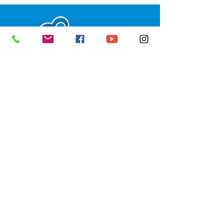
SERVIÇO DE ATENDIMENTO AO 
CIDADÃO (SIC) E OUVIDORIA
Prefeitura de Senador Guiomard - 
Estado do Acre
CNPJ 
04.077.251/0001-25
💻Acesso online: 
SIC 
| 
Fale Conosco
 | 
Ouvidoria
|
Portal de Transparência
 | 
Mapa do Site
📱Fone: +55 (68) 98122-0970 
(Responsável Izabel Cristina)
🏢 Av. Castelo Branco, nº 1.520, CEP 