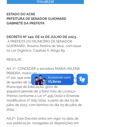
Visualizar
ESTADO DO ACRE
PRFEITURA DE SENADOR GUIOMARD
GABINETE DA PREFEITA
DECRETO Nº 140, DE 10 DE JULHO DE 2023.
A PREFEITA DO MUNICÍPIO DE SENADOR
GUIOMARD, Rosana Pereira da Silva, com base
na Lei Orgânica, Capítulo II, Artigo 89.
RESOLVE:
Art. 1º- CONCEDER a servidora MARIA HELENA
PEREIRA, matrícula
nº 212, que exerce função de Apoio Pedagógico
do quadro de servidores efetivos da Secretaria
Municipal de Educação, gozo de
4(quatro) período de 3 (três) mês de Licença-
Prêmio conforme a Lei nº 495/2002 e Emenda
modificativa nº 005/2014, a partir do dia 03 de
julho de 2023, com término no dia 03 de julho de
2024.
Art.2º- Este Decreto entra em vigor na data de
sua publicação, revogadas as disposições em