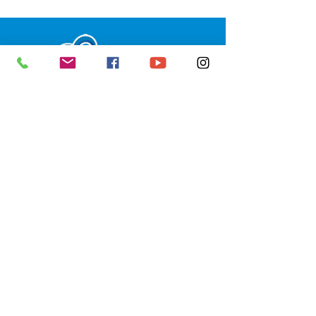
SERVIÇO DE ATENDIMENTO AO 
CIDADÃO (SIC) E OUVIDORIA
Prefeitura de Senador Guiomard - 
Estado do Acre
CNPJ 
04.077.251/0001-25
💻Acesso online: 
SIC 
| 
Fale Conosco
 | 
Ouvidoria
|
Portal de Transparência
 | 
Mapa do Site
📱Fone: +55 (68) 98122-0970 
(Responsável Izabel Cristina)
🏢 Av. Castelo Branco, nº 1.520, CEP 