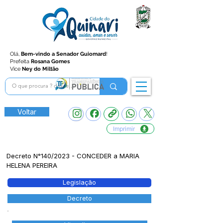
Olá,
Bem-vindo a Senador Guiomard
!
Prefeita
Rosana Gomes
Vice
Ney do Miltão
Voltar
Imprimir
Decreto N°140/2023 - CONCEDER a MARIA
HELENA PEREIRA
Legislação
Decreto