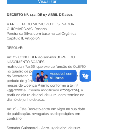
Visualizar
DECRETO Nº. 142, DE 07 ABRIL DE 2021.
A PREFEITA DO MUNICÍPIO DE SENADOR
GUIOMARD/AC, Rosana
Pereira da Silva, com base na Lei Orgânica,
Capítulo II, Artigo 89.
RESOLVE:
Art. 1º- CONCEDER ao servidor JORGE DO
NASCIMENTO SOARES,
matricula nº2466, que exerce função de OLEIRO
no quadro de pessoal
da Secretaria Municipal de Obras, gozo de 1 (um)
período de 3 (três)
meses de Licença Prêmio conforme a lei nº
495/2002 e Emenda modificada nº005/2014, a
partir do dia 01 de abril de 2021, com término no
dia 30 de junho de 2021.
Art. 2º - Este Decreto entra em vigor na sua data
de publicação, revogadas as disposições em
contrário
Senador Guiomard – Acre, 07 de abril de 2021.