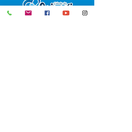
SERVIÇO DE ATENDIMENTO AO 
CIDADÃO (SIC) E OUVIDORIA
Prefeitura de Senador Guiomard - 
Estado do Acre
CNPJ 
04.077.251/0001-25
💻Acesso online: 
SIC 
| 
Fale Conosco
 | 
Ouvidoria
|
Portal de Transparência
 | 
Mapa do Site
📱Fone: +55 (68) 98122-0970 
(Responsável Izabel Cristina)
🏢 Av. Castelo Branco, nº 1.520, CEP 
69.925-000, Centro, Senador 
Guiomard, Acre