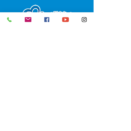
SERVIÇO DE ATENDIMENTO AO 
CIDADÃO (SIC) E OUVIDORIA
Prefeitura de Senador Guiomard - 
Estado do Acre
CNPJ 
04.077.251/0001-25
💻Acesso online: 
SIC 
| 
Fale Conosco
 | 
Ouvidoria
|
Portal de Transparência
 | 
Mapa do Site
📱Fone: +55 (68) 98122-0970 
(Responsável Izabel Cristina)
🏢 Av. Castelo Branco, nº 1.520, CEP 
69.925-000, Centro, Senador 