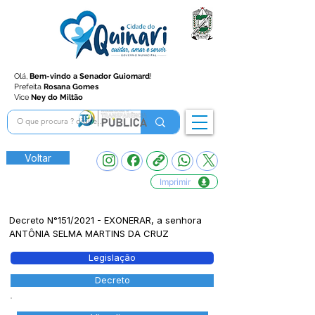
Olá,
Bem-vindo a Senador Guiomard
!
Prefeita
Rosana Gomes
Vice
Ney do Miltão
Voltar
Imprimir
Decreto N°151/2021 - EXONERAR, a senhora
ANTÔNIA SELMA MARTINS DA CRUZ
Legislação
Decreto