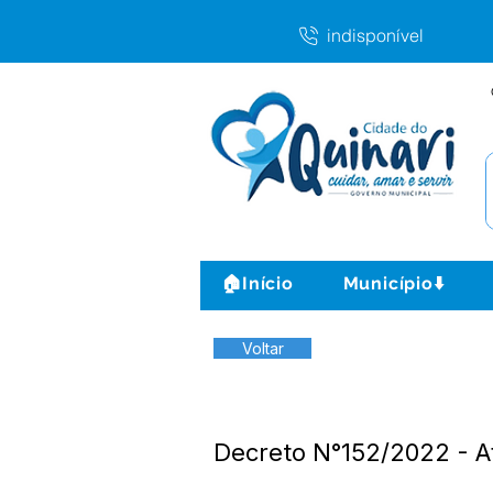
indisponível
🏠Início
Município⬇️
Voltar
Decreto N°152/2022 - 