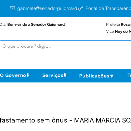
gabinete@senadorguiomard.ac.gov.br
Portal da Transparênc
Olá,
Bem-vindo a Senador Guiomard
!
Prefeita
Rosa
Vice
Ney do M
O Governo⬇️
Serviços⬇️
T
Publicações🔽
Afastamento sem ônus - MARIA MARCIA S