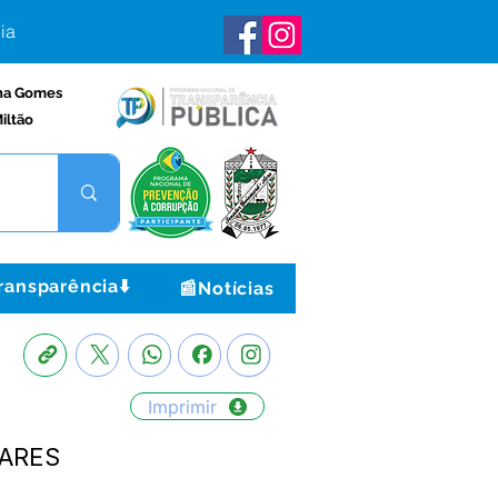
ia
na Gomes
iltão
ransparência⬇️
📰Notícias
Imprimir
OARES