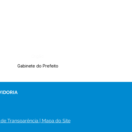
Órgão:
Gabinete do Prefeito
VIDORIA
 de Transparência
 | 
Mapa do Site