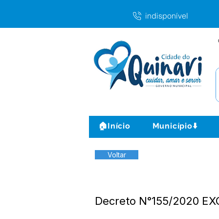
indisponível
🏠Início
Município⬇️
Voltar
Decreto N°155/2020 EXO