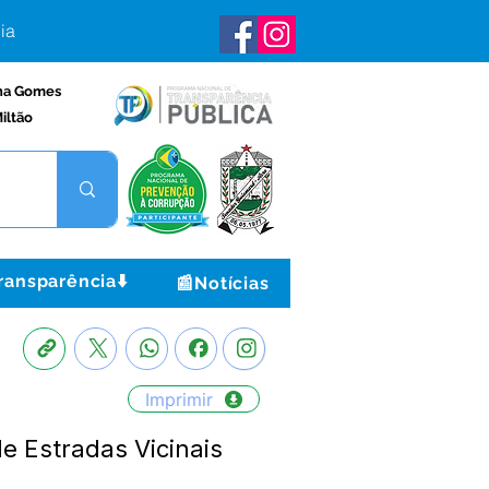
ia
na Gomes
iltão
ransparência⬇️
📰Notícias
Imprimir
e Estradas Vicinais