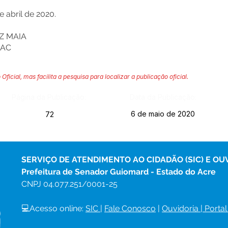
 abril de 2020.
Z MAIA
-AC
 Oficial, mas facilita a pesquisa para localizar a publicação oficial.
Página da Publicação:
Data da Publicação:
6 de maio de 2020
72
SERVIÇO DE ATENDIMENTO AO CIDADÃO (SIC) E OU
Prefeitura de Senador Guiomard - Estado do Acre
CNPJ 
04.077.251/0001-25
💻Acesso online: 
SIC 
| 
Fale Conosco
 | 
Ouvidoria
|
Portal