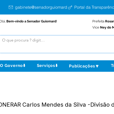
gabinete@senadorguiomard.ac.gov.br
Portal da Transparênc
Olá,
Bem-vindo a Senador Guiomard
!
Prefeita
Rosa
Vice
Ney do M
O Governo⬇️
Serviços⬇️
T
Publicações🔽
NERAR Carlos Mendes da Silva -Divisão d