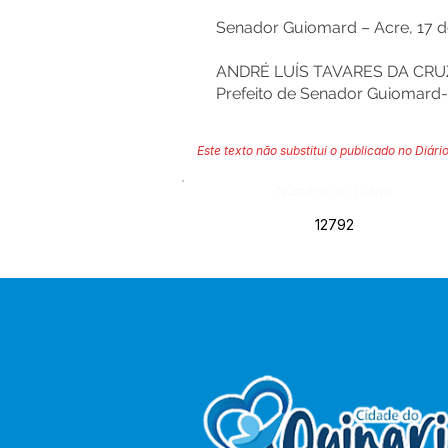
Senador Guiomard – Acre, 17 de
ANDRÉ LUÍS TAVARES DA CRU
Prefeito de Senador Guiomard
Este texto não substitui o publicado no Diário
Número do Diário:
12792