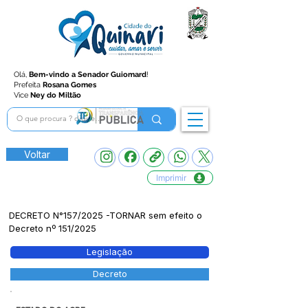
Olá,
Bem-vindo a Senador Guiomard
!
Prefeita
Rosana Gomes
Vice
Ney do Miltão
Voltar
Imprimir
DECRETO N°157/2025 -TORNAR sem efeito o
Decreto nº 151/2025
Legislação
Decreto