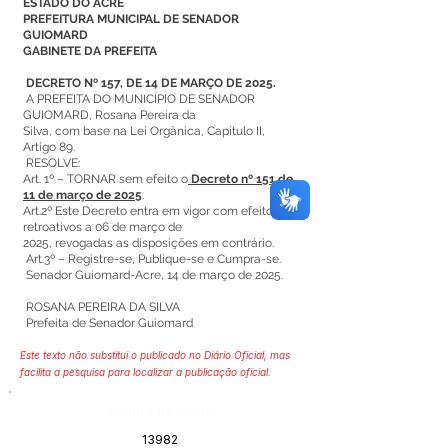
ESTADO DO ACRE
PREFEITURA MUNICIPAL DE SENADOR
GUIOMARD
GABINETE DA PREFEITA
DECRETO Nº 157, DE 14 DE MARÇO DE 2025.
A PREFEITA DO MUNICÍPIO DE SENADOR
GUIOMARD, Rosana Pereira da
Silva, com base na Lei Orgânica, Capítulo II,
Artigo 89.
RESOLVE:
Art. 1º – TORNAR sem efeito o
Decreto nº 151 de
11 de março de 2025
.
Art.2º Este Decreto entra em vigor com efeitos
retroativos a 06 de março de
2025, revogadas as disposições em contrário.
Art.3º – Registre-se, Publique-se e Cumpra-se.
Senador Guiomard-Acre, 14 de março de 2025.
ROSANA PEREIRA DA SILVA
Prefeita de Senador Guiomard
Este texto não substitui o publicado no Diário Oficial, mas
facilita a pesquisa para localizar a publicação oficial.
Número do Diário:
13982