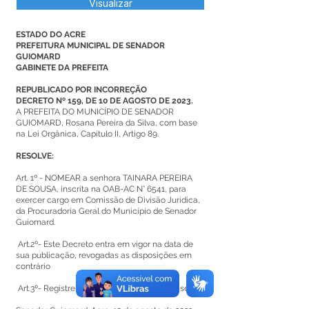
Visualizar
ESTADO DO ACRE
PREFEITURA MUNICIPAL DE SENADOR
GUIOMARD
GABINETE DA PREFEITA
REPUBLICADO POR INCORREÇÃO
DECRETO Nº 159, DE 10 DE AGOSTO DE 2023.
A PREFEITA DO MUNICÍPIO DE SENADOR
GUIOMARD, Rosana Pereira da Silva, com base
na Lei Orgânica, Capítulo II, Artigo 89.
RESOLVE:
Art. 1º - NOMEAR a senhora TAINARA PEREIRA
DE SOUSA, inscrita na OAB-AC N° 6541, para
exercer cargo em Comissão de Divisão Jurídica,
da Procuradoria Geral do Município de Senador
Guiomard.
Art.2º- Este Decreto entra em vigor na data de
sua publicação, revogadas as disposições em
contrário
Art.3º- Registre-se, Publique-se e Cumpra-se.