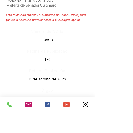
ROSANA PEREIRA DA SILVA
Prefeita de Senador Guiomard
Este texto não substitui o publicado no Diário Oficial, mas
facilita a pesquisa para localizar a publicação oficial.
Número do Diário:
13593
Página da Publicação:
170
Data da Publicação:
11 de agosto de 2023
Órgão:
Gabinete do Prefeito(a)