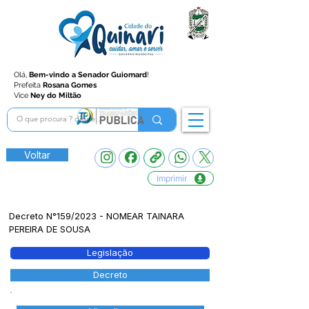
Olá,
Bem-vindo a Senador Guiomard
!
Prefeita
Rosana Gomes
Vice
Ney do Miltão
Voltar
Imprimir
Decreto N°159/2023 - NOMEAR TAINARA
PEREIRA DE SOUSA
Legislação
Decreto