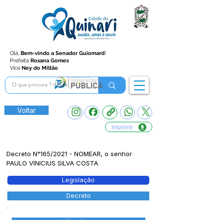
Olá,
Bem-vindo a Senador Guiomard
!
Prefeita
Rosana Gomes
Vice
Ney do Miltão
Voltar
Imprimir
Decreto N°165/2021 - NOMEAR, o senhor
PAULO VINICIUS SILVA COSTA
Legislação
Decreto