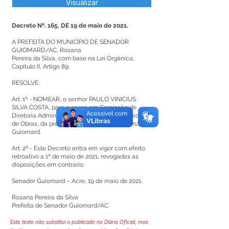
Visualizar
Decreto Nº. 165, DE 19 de maio de 2021.
A PREFEITA DO MUNICÍPIO DE SENADOR
GUIOMARD/AC, Rosana
Pereira da Silva, com base na Lei Orgânica,
Capítulo II, Artigo 89.
RESOLVE:
Art. 1º - NOMEAR, o senhor PAULO VINICIUS
SILVA COSTA, para o cargo em Comissão de
Diretoria Administrativa, da Secretaria Municipal
de Obras, da prefeitura do município de Senador
Guiomard.
Art. 2º - Este Decreto entra em vigor com efeito
retroativo a 1º de maio de 2021, revogadas as
disposições em contrário
Senador Guiomard – Acre, 19 de maio de 2021.
Rosana Pereira da Silva
Prefeita de Senador Guiomard/AC
Este texto não substitui o publicado no Diário Oficial, mas