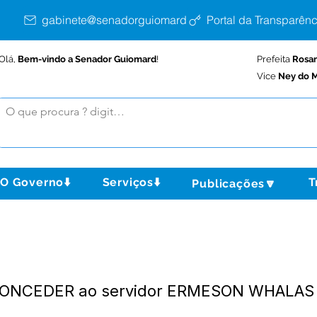
gabinete@senadorguiomard.ac.gov.br
Portal da Transparênc
Olá,
Bem-vindo a Senador Guiomard
!
Prefeita
Rosa
Vice
Ney do M
O Governo⬇️
Serviços⬇️
T
Publicações🔽
 CONCEDER ao servidor ERMESON WHALAS