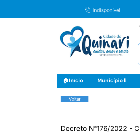
indisponível
🏠Início
Município⬇️
Voltar
Decreto N°176/2022 -