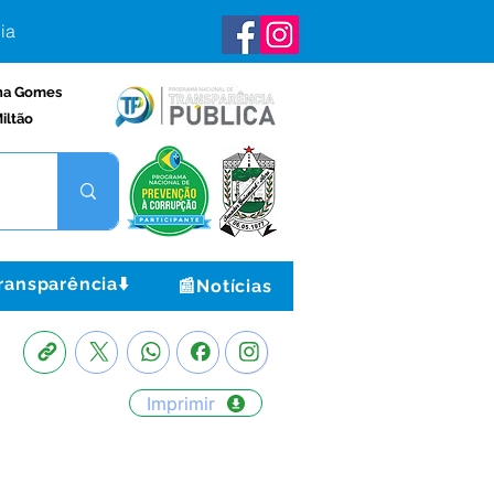
ia
na Gomes
iltão
ransparência⬇️
📰Notícias
Imprimir