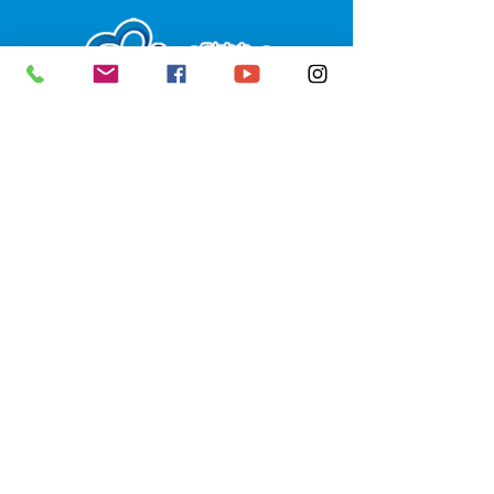
SERVIÇO DE ATENDIMENTO AO 
CIDADÃO (SIC) E OUVIDORIA
Prefeitura de Senador Guiomard - 
Estado do Acre
CNPJ 
04.077.251/0001-25
💻Acesso online: 
SIC 
| 
Fale Conosco
 | 
Ouvidoria
|
Portal de Transparência
 | 
Mapa do Site
📱Fone: +55 (68) 98122-0970 
(Responsável Izabel Cristina)
🏢 Av. Castelo Branco, nº 1.520, CEP 
69.925-000, Centro, Senador 