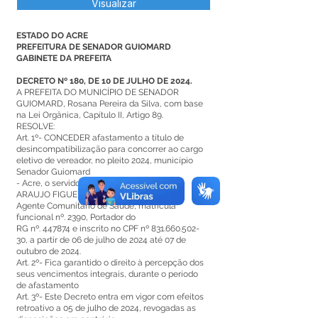
Visualizar
ESTADO DO ACRE
PREFEITURA DE SENADOR GUIOMARD
GABINETE DA PREFEITA
DECRETO Nº 180, DE 10 DE JULHO DE 2024.
A PREFEITA DO MUNICÍPIO DE SENADOR
GUIOMARD, Rosana Pereira da Silva, com base
na Lei Orgânica, Capítulo II, Artigo 89.
RESOLVE:
Art. 1º- CONCEDER afastamento a título de
desincompatibilização para concorrer ao cargo
eletivo de vereador, no pleito 2024, município
Senador Guiomard
- Acre, o servidor efetivo VILELI DIEK DE
ARAUJO FIGUEIRA, ocupante do cargo de
Agente Comunitário de Saúde, matrícula
funcional nº. 2390, Portador do
RG nº. 447874 e inscrito no CPF nº
831.660.502-
30
, a partir de 06 de julho de 2024 até 07 de
outubro de 2024.
Art. 2º- Fica garantido o direito à percepção dos
seus vencimentos integrais, durante o período
de afastamento
Art. 3º- Este Decreto entra em vigor com efeitos
retroativo a 05 de julho de 2024, revogadas as