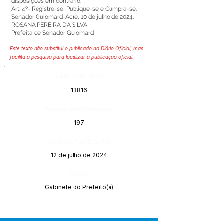
disposições em contrário.
Art. 4º- Registre-se, Publique-se e Cumpra-se.
Senador Guiomard-Acre, 10 de julho de 2024.
ROSANA PEREIRA DA SILVA
Prefeita de Senador Guiomard
Este texto não substitui o publicado no Diário Oficial, mas
facilita a pesquisa para localizar a publicação oficial.
Número do Diário:
13816
Página da Publicação:
197
Data da Publicação:
12 de julho de 2024
Órgão:
Gabinete do Prefeito(a)