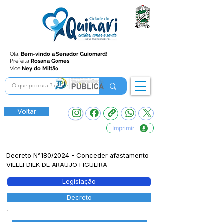
Olá,
Bem-vindo a Senador Guiomard
!
Prefeita
Rosana Gomes
Vice
Ney do Miltão
Voltar
Imprimir
Decreto N°180/2024 - Conceder afastamento
VILELI DIEK DE ARAUJO FIGUEIRA
Legislação
Decreto