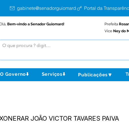
gabinete@senadorguiomard.ac.gov.br
Portal da Transparênc
Olá,
Bem-vindo a Senador Guiomard
!
Prefeita
Rosa
Vice
Ney do M
O Governo⬇️
Serviços⬇️
T
Publicações🔽
 EXONERAR JOÃO VICTOR TAVARES PAIVA