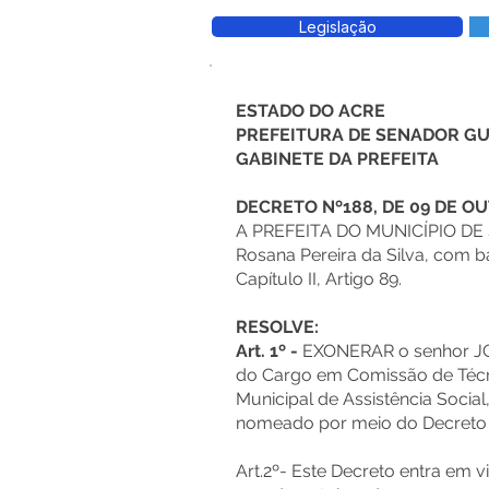
Legislação
ESTADO DO ACRE
PREFEITURA DE SENADOR G
GABINETE DA PREFEITA
DECRETO Nº188, DE 09 DE O
A PREFEITA DO MUNICÍPIO D
Rosana Pereira da Silva, com b
Capítulo II, Artigo 89.
RESOLVE:
Art. 1º -
EXONERAR o senhor J
do Cargo em Comissão de Técni
Municipal de Assistência Socia
nomeado por meio do Decreto n
Art.2º- Este Decreto entra em v