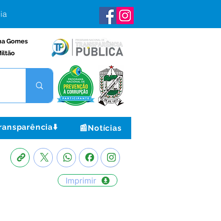
ia
na Gomes
iltão
ransparência⬇️
📰Notícias
Imprimir