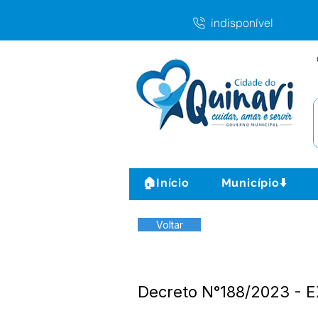
indisponível
🏠Início
Município⬇️
Voltar
Decreto N°188/2023 -