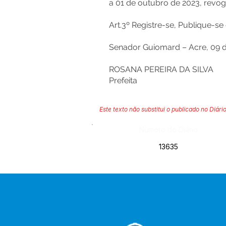
a 01 de outubro de 2023, revog
Art.3º Registre-se, Publique-s
Senador Guiomard – Acre, 09 d
ROSANA PEREIRA DA SILVA
Prefeita
Este texto não substitui o publicado no Diário
Número do Diário:
13635