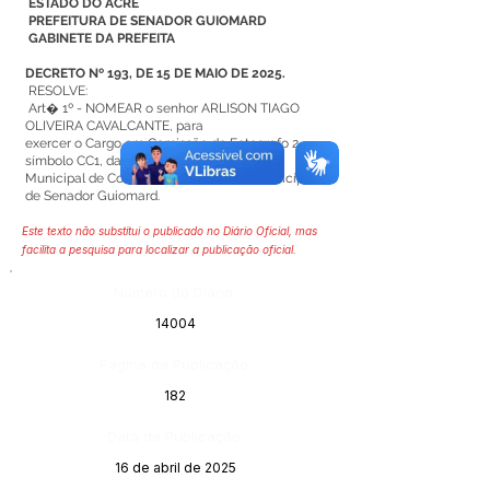
ESTADO DO ACRE
PREFEITURA DE SENADOR GUIOMARD
GABINETE DA PREFEITA
DECRETO Nº 193, DE 15 DE MAIO DE 2025.
RESOLVE:
Art� 1º - NOMEAR o senhor ARLISON TIAGO
OLIVEIRA CAVALCANTE, para
exercer o Cargo em Comissão de Fotografo 2,
símbolo CC1, da Secretaria
Municipal de Comunicação Social do Município
de Senador Guiomard.
Este texto não substitui o publicado no Diário Oficial, mas
facilita a pesquisa para localizar a publicação oficial.
Número do Diário:
14004
Página da Publicação:
182
Data da Publicação:
16 de abril de 2025