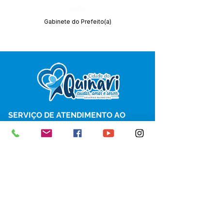
Órgão:
Gabinete do Prefeito(a)
SERVIÇO DE ATENDIMENTO AO 
CIDADÃO (SIC) E OUVIDORIA
Prefeitura de Senador Guiomard - 
Estado do Acre
CNPJ 
04.077.251/0001-25
💻Acesso online: 
SIC 
| 
Fale Conosco
 | 
Ouvidoria
|
Portal de Transparência
 | 
Mapa do Site