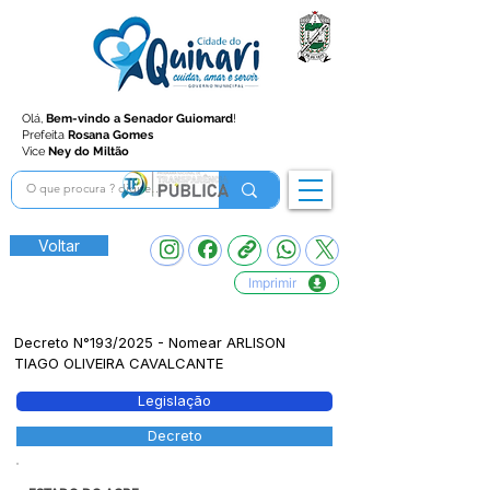
Olá,
Bem-vindo a Senador Guiomard
!
Prefeita
Rosana Gomes
Vice
Ney do Miltão
Voltar
Imprimir
Decreto N°193/2025 - Nomear ARLISON
TIAGO OLIVEIRA CAVALCANTE
Legislação
Decreto