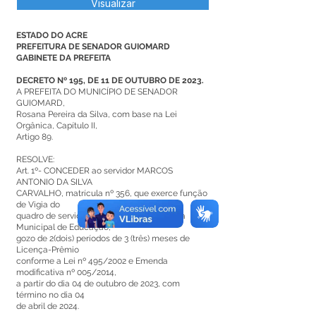
Visualizar
ESTADO DO ACRE
PREFEITURA DE SENADOR GUIOMARD
GABINETE DA PREFEITA
DECRETO Nº 195, DE 11 DE OUTUBRO DE 2023.
A PREFEITA DO MUNICÍPIO DE SENADOR
GUIOMARD,
Rosana Pereira da Silva, com base na Lei
Orgânica, Capítulo II,
Artigo 89.
RESOLVE:
Art. 1º- CONCEDER ao servidor MARCOS
ANTONIO DA SILVA
CARVALHO, matrícula nº 356, que exerce função
de Vigia do
quadro de servidores efetivos da Secretaria
Municipal de Educação,
gozo de 2(dois) períodos de 3 (três) meses de
Licença-Prêmio
conforme a Lei nº 495/2002 e Emenda
modificativa nº 005/2014,
a partir do dia 04 de outubro de 2023, com
término no dia 04
de abril de 2024.