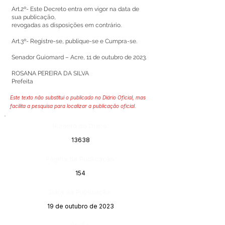
Art.2º- Este Decreto entra em vigor na data de
sua publicação,
revogadas as disposições em contrário.
Art.3º- Registre-se, publique-se e Cumpra-se.
Senador Guiomard – Acre, 11 de outubro de 2023.
ROSANA PEREIRA DA SILVA
Prefeita
Este texto não substitui o publicado no Diário Oficial, mas
facilita a pesquisa para localizar a publicação oficial.
Número do Diário:
13638
Página da Publicação:
154
Data da Publicação:
19 de outubro de 2023