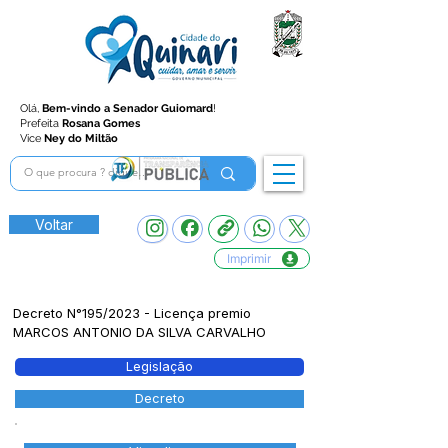
Olá,
Bem-vindo a Senador Guiomard
!
Prefeita
Rosana Gomes
Vice
Ney do Miltão
Voltar
Imprimir
Decreto N°195/2023 - Licença premio
MARCOS ANTONIO DA SILVA CARVALHO
Legislação
Decreto