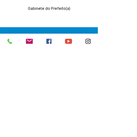
Órgão:
Gabinete do Prefeito(a)
SERVIÇO DE ATENDIMENTO AO 
CIDADÃO (SIC) E OUVIDORIA
Prefeitura de Senador Guiomard - 
Estado do Acre
CNPJ 
04.077.251/0001-25
💻Acesso online: 
SIC 
| 
Fale Conosco
 | 
Ouvidoria
|
Portal de Transparência
 | 
Mapa do Site