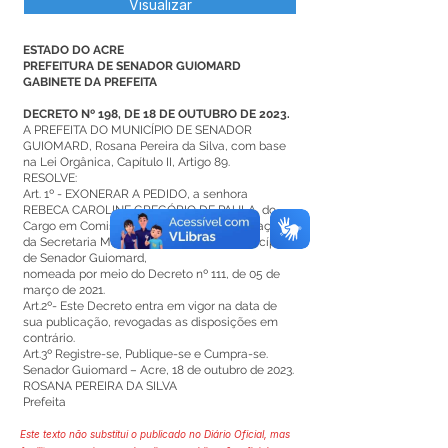
Visualizar
ESTADO DO ACRE
PREFEITURA DE SENADOR GUIOMARD
GABINETE DA PREFEITA
DECRETO Nº 198, DE 18 DE OUTUBRO DE 2023.
A PREFEITA DO MUNICÍPIO DE SENADOR
GUIOMARD, Rosana Pereira da Silva, com base
na Lei Orgânica, Capítulo II, Artigo 89.
RESOLVE:
Art. 1º - EXONERAR A PEDIDO, a senhora
REBECA CAROLINE GREGÓRIO DE PAULA, do
Cargo em Comissão de Agente de Fiscalização,
da Secretaria Municipal de Obras, do município
de Senador Guiomard,
nomeada por meio do Decreto nº 111, de 05 de
março de 2021.
Art.2º- Este Decreto entra em vigor na data de
sua publicação, revogadas as disposições em
contrário.
Art.3º Registre-se, Publique-se e Cumpra-se.
Senador Guiomard – Acre, 18 de outubro de 2023.
ROSANA PEREIRA DA SILVA
Prefeita
Este texto não substitui o publicado no Diário Oficial, mas