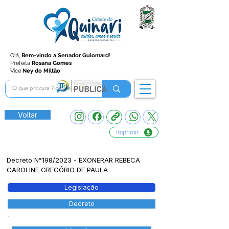
Olá,
Bem-vindo a Senador Guiomard
!
Prefeita
Rosana Gomes
Vice
Ney do Miltão
Voltar
Imprimir
Decreto N°198/2023 - EXONERAR REBECA
CAROLINE GREGÓRIO DE PAULA
Legislação
Decreto