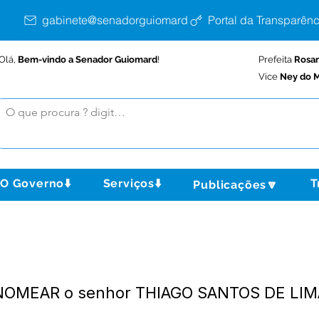
gabinete@senadorguiomard.ac.gov.br
Portal da Transparênc
Olá,
Bem-vindo a Senador Guiomard
!
Prefeita
Rosa
Vice
Ney do M
O Governo⬇️
Serviços⬇️
T
Publicações🔽
 NOMEAR o senhor THIAGO SANTOS DE LIM