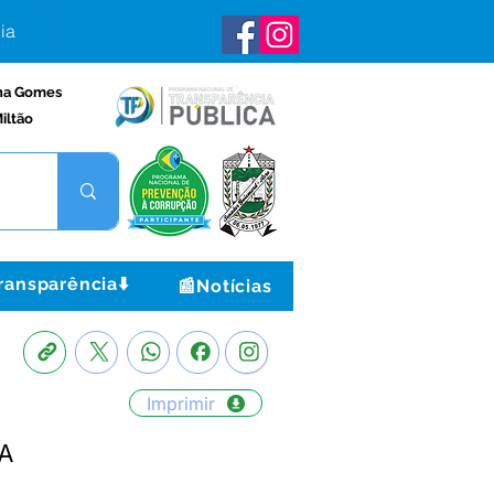
ia
na Gomes
iltão
ransparência⬇️
📰Notícias
Imprimir
A