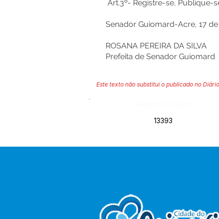
Art.3º- Registre-se, Publique-
Senador Guiomard-Acre, 17 de 
ROSANA PEREIRA DA SILVA
Prefeita de Senador Guiomard
Este texto não substitui o publicado no Diário
Número do Diário:
13393