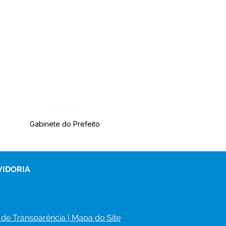
Órgão:
Gabinete do Prefeito
VIDORIA
 de Transparência
 | 
Mapa do Site