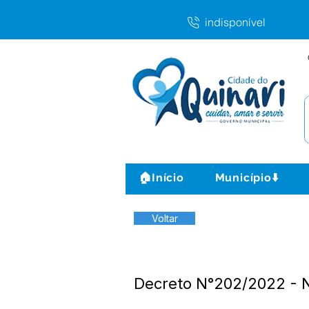
indisponível
🏠Início
Município⬇️
Voltar
Decreto N°202/2022 -