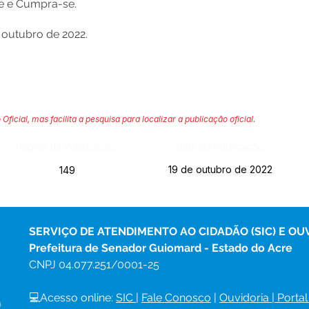
se e Cumpra-se.
outubro de 2022.
 Oficial, mas facilita a pesquisa para localizar a publicação oficial.
Página da Publicação:
Data da Publicação:
19 de outubro de 2022
149
SERVIÇO DE ATENDIMENTO AO CIDADÃO (SIC) E OU
Prefeitura de Senador Guiomard - Estado do Acre
CNPJ 
04.077.251/0001-25
💻Acesso online: 
SIC 
| 
Fale Conosco
 | 
Ouvidoria
|
Portal