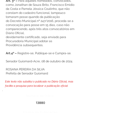
Art. 3º –
Para aqueles nomeados, convocados,
como Jonathan de Souza Brito, Francisco Emidio
da Costa e Pamela Jéssica Coutinho, que não
constam do cadastro funcional, tampouco
tomaram posse quando da publicação
do Decreto Municipal nº 247/2016, proceda-se a
convocação para posse em 15 dias, caso não
comparecendo, após três atos convocatórios em
Diário Oficial,
devidamente certificado, seja enviado para
Procuradoria Municipal adotar as
Providência subsequentes.
Art.4º –
Registre-se, Publique-se e Cumpra-se.
Senador Guiomard-Acre, 08 de outubro de 2024.
ROSANA PEREIRA DA SILVA
Prefeita de Senador Guiomard
Este texto não substitui o publicado no Diário Oficial, mas
facilita a pesquisa para localizar a publicação oficial.
Número do Diário:
13880
Página da Publicação: