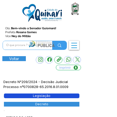
Olá,
Bem-vindo a Senador Guiomard
!
Prefeita
Rosana Gomes
Vice
Ney do Miltão
Voltar
Imprimir
Decreto N°209/2024 - Decisão Judicial
Processo nº0700828-65.2016.8.01.0009
Legislação
Decreto