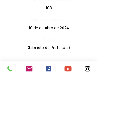
108
Data da Publicação:
10 de outubro de 2024
Órgão:
Gabinete do Prefeito(a)
SERVIÇO DE ATENDIMENTO AO 
CIDADÃO (SIC) E OUVIDORIA
Prefeitura de Senador Guiomard - 
Estado do Acre
CNPJ 
04.077.251/0001-25