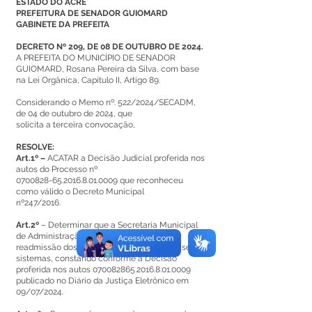
ESTADO DO ACRE
PREFEITURA DE SENADOR GUIOMARD
GABINETE DA PREFEITA
DECRETO Nº 209, DE 08 DE OUTUBRO DE 2024.
A PREFEITA DO MUNICÍPIO DE SENADOR
GUIOMARD, Rosana Pereira da Silva, com base
na Lei Orgânica, Capítulo II, Artigo 89.
Considerando o Memo nº. 522/2024/SECADM,
de 04 de outubro de 2024, que
solicita a terceira convocação,
RESOLVE:
Art.1º –
ACATAR a Decisão Judicial proferida nos
autos do Processo nº
0700828-65.2016.8.01
.0009 que reconheceu
como válido o Decreto Municipal
nº247/2016.
Art.2º
– Determinar que a Secretaria Municipal
de Administração, proceda aos atos de
readmissão dos demitidos, constantes em seus
sistemas, constando conforme a Decisão
proferida nos autos
070082865.2016.8.01
.0009
publicado no Diário da Justiça Eletrônico em
09/07/2024.