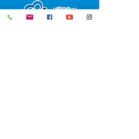
SERVIÇO DE ATENDIMENTO AO 
CIDADÃO (SIC) E OUVIDORIA
Prefeitura de Senador Guiomard - 
Estado do Acre
CNPJ 
04.077.251/0001-25
💻Acesso online: 
SIC 
| 
Fale Conosco
 | 
Ouvidoria
|
Portal de Transparência
 | 
Mapa do Site
📱Fone: +55 (68) 98122-0970 
(Responsável Izabel Cristina)
🏢 Av. Castelo Branco, nº 1.520, CEP 
69.925-000, Centro, Senador 
Guiomard, Acre