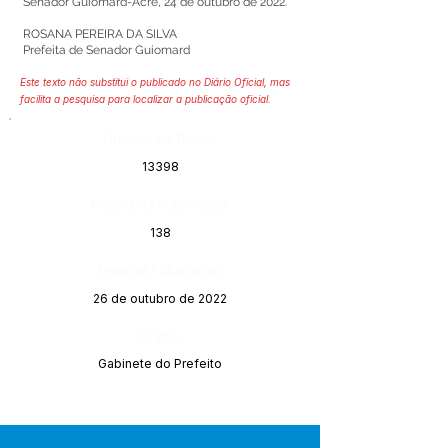
Senador Guiomard-Acre, 24 de outubro de 2022.
ROSANA PEREIRA DA SILVA
Prefeita de Senador Guiomard
Este texto não substitui o publicado no Diário Oficial, mas
facilita a pesquisa para localizar a publicação oficial.
Número do Diário:
13398
Página da Publicação:
138
Data da Publicação:
26 de outubro de 2022
Órgão:
Gabinete do Prefeito