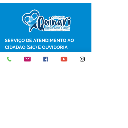
SERVIÇO DE ATENDIMENTO AO 
CIDADÃO (SIC) E OUVIDORIA
Prefeitura de Senador Guiomard - 
Estado do Acre
CNPJ 
04.077.251/0001-25
💻Acesso online: 
SIC 
| 
Fale Conosco
 | 
Ouvidoria
|
Portal de Transparência
 | 
Mapa do Site
📱Fone: +55 (68) 98122-0970 
(Responsável Izabel Cristina)
🏢 Av. Castelo Branco, nº 1.520, CEP 