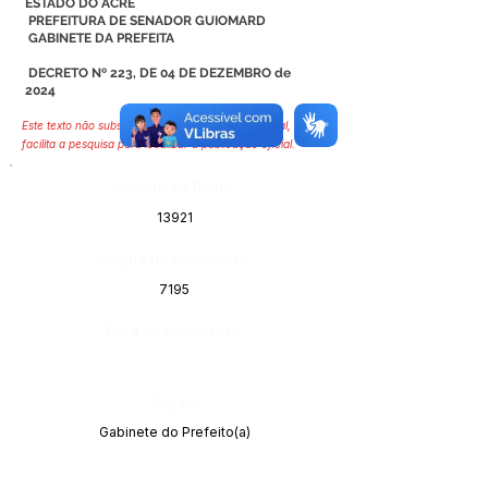
ESTADO DO ACRE
PREFEITURA DE SENADOR GUIOMARD
GABINETE DA PREFEITA
DECRETO Nº 223, DE 04 DE DEZEMBRO de
2024
Este texto não substitui o publicado no Diário Oficial, mas
facilita a pesquisa para localizar a publicação oficial.
Número do Diário:
13921
Página da Publicação:
7195
Data da Publicação:
Órgão:
Gabinete do Prefeito(a)