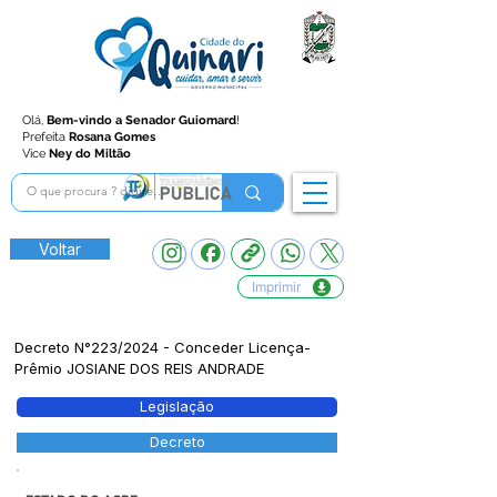
Olá,
Bem-vindo a Senador Guiomard
!
Prefeita
Rosana Gomes
Vice
Ney do Miltão
Voltar
Imprimir
Decreto N°223/2024 - Conceder Licença-
Prêmio JOSIANE DOS REIS ANDRADE
Legislação
Decreto