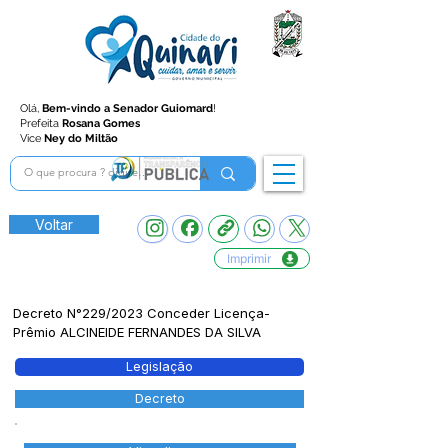
Olá,
Bem-vindo a Senador Guiomard
!
Prefeita
Rosana Gomes
Vice
Ney do Miltão
Voltar
Imprimir
Decreto N°229/2023 Conceder Licença-
Prêmio ALCINEIDE FERNANDES DA SILVA
Legislação
Decreto