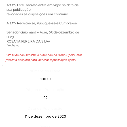
Art.2º- Este Decreto entra em vigor na data de
sua publicação
revogadas as disposições em contrário.
Art.3º- Registre-se, Publique-se e Cumpra-se
Senador Guiomard – Acre, 05 de dezembro de
2023.
ROSANA PEREIRA DA SILVA
Prefeita
Este texto não substitui o publicado no Diário Oficial, mas
facilita a pesquisa para localizar a publicação oficial.
Número do Diário:
13670
Página da Publicação:
92
Data da Publicação:
11 de dezembro de 2023