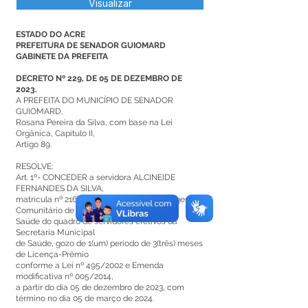
Visualizar
ESTADO DO ACRE
PREFEITURA DE SENADOR GUIOMARD
GABINETE DA PREFEITA
DECRETO Nº 229, DE 05 DE DEZEMBRO DE
2023.
A PREFEITA DO MUNICÍPIO DE SENADOR
GUIOMARD,
Rosana Pereira da Silva, com base na Lei
Orgânica, Capítulo II,
Artigo 89.
RESOLVE:
Art. 1º- CONCEDER a servidora ALCINEIDE
FERNANDES DA SILVA,
matrícula nº 2167, que exerce função de Agente
Comunitário de
Saúde do quadro de servidores efetivos da
Secretaria Municipal
de Saúde, gozo de 1(um) período de 3(três) meses
de Licença-Prêmio
conforme a Lei nº 495/2002 e Emenda
modificativa nº 005/2014,
a partir do dia 05 de dezembro de 2023, com
término no dia 05 de março de 2024.