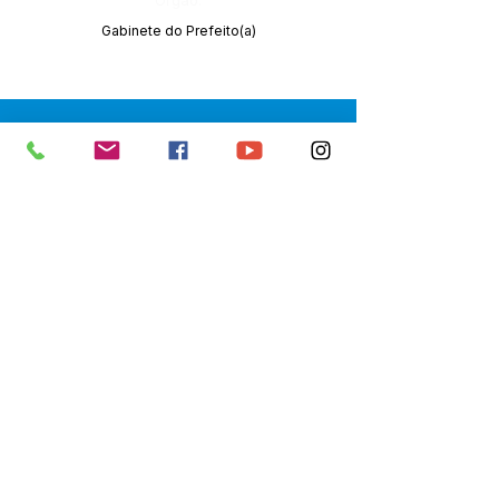
Órgão:
Gabinete do Prefeito(a)
SERVIÇO DE ATENDIMENTO AO 
CIDADÃO (SIC) E OUVIDORIA
Prefeitura de Senador Guiomard - 
Estado do Acre
CNPJ 
04.077.251/0001-25
💻Acesso online: 
SIC 
| 
Fale Conosco
 | 
Ouvidoria
|
Portal de Transparência
 | 
Mapa do Site