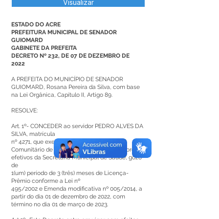
Visualizar
ESTADO DO ACRE
PREFEITURA MUNICIPAL DE SENADOR
GUIOMARD
GABINETE DA PREFEITA
DECRETO Nº 232, DE 07 DE DEZEMBRO DE
2022
A PREFEITA DO MUNICÍPIO DE SENADOR
GUIOMARD, Rosana Pereira da Silva, com base
na Lei Orgânica, Capítulo II, Artigo 89.
RESOLVE:
Art. 1º- CONCEDER ao servidor PEDRO ALVES DA
SILVA, matrícula
nº 4271, que exerce função de Agente
Comunitário de Saúde do quadro de servidores
efetivos da Secretaria Municipal de Saúde, gozo
de
1(um) período de 3 (três) meses de Licença-
Prêmio conforme a Lei nº
495/2002 e Emenda modificativa nº 005/2014, a
partir do dia 01 de dezembro de 2022, com
término no dia 01 de março de 2023.