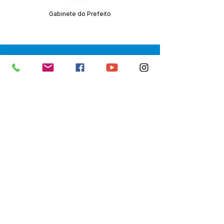
Órgão:
Gabinete do Prefeito
SERVIÇO DE ATENDIMENTO AO 
CIDADÃO (SIC) E OUVIDORIA
Prefeitura de Senador Guiomard - 
Estado do Acre
CNPJ 
04.077.251/0001-25
💻Acesso online: 
SIC 
| 
Fale Conosco
 | 
Ouvidoria
|
Portal de Transparência
 | 
Mapa do Site