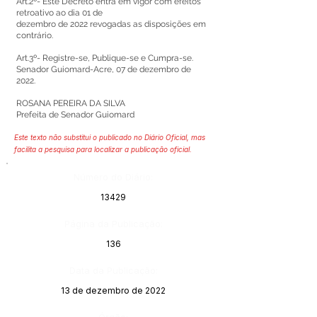
Art.2º- Este Decreto entra em vigor com efeitos
retroativo ao dia 01 de
dezembro de 2022 revogadas as disposições em
contrário.
Art.3º- Registre-se, Publique-se e Cumpra-se.
Senador Guiomard-Acre, 07 de dezembro de
2022.
ROSANA PEREIRA DA SILVA
Prefeita de Senador Guiomard
Este texto não substitui o publicado no Diário Oficial, mas
facilita a pesquisa para localizar a publicação oficial.
Número do Diário:
13429
Página da Publicação:
136
Data da Publicação:
13 de dezembro de 2022