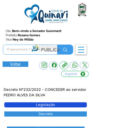
Olá,
Bem-vindo a Senador Guiomard
!
Prefeita
Rosana Gomes
Vice
Ney do Miltão
Voltar
Imprimir
Decreto N°232/2022 - CONCEDER ao servidor
PEDRO ALVES DA SILVA
Legislação
Decreto