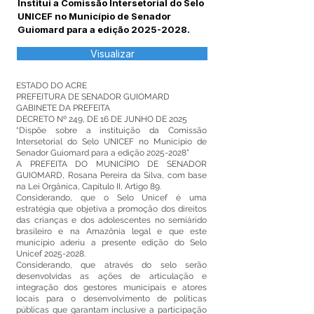
Institui a Comissão Intersetorial do Selo
UNICEF no Município de Senador
Guiomard para a edição
2025-2028
.
Visualizar
ESTADO DO ACRE
PREFEITURA DE SENADOR GUIOMARD
GABINETE DA PREFEITA
DECRETO Nº 249, DE 16 DE JUNHO DE 2025
“Dispõe sobre a instituição da Comissão
Intersetorial do Selo UNICEF no Município de
Senador Guiomard para a edição
2025-2028
”
A PREFEITA DO MUNICÍPIO DE SENADOR
GUIOMARD, Rosana Pereira da Silva, com base
na Lei Orgânica, Capítulo II, Artigo 89.
Considerando, que o Selo Unicef é uma
estratégia que objetiva a promoção dos direitos
das crianças e dos adolescentes no semiárido
brasileiro e na Amazônia legal e que este
município aderiu a presente edição do Selo
Unicef
2025-2028
.
Considerando, que através do selo serão
desenvolvidas as ações de articulação e
integração dos gestores municipais e atores
locais para o desenvolvimento de políticas
públicas que garantam inclusive a participação