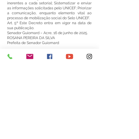
inerentes a cada setorial; Sistematizar e enviar
as informações solicitadas pelo UNICEF; Priorizar
a comunicação, enquanto elemento vital ao
processo de mobilização social do Selo UNICEF.
Art. 5º Este Decreto entra em vigor na data de
sua publicação.
Senador Guiomard – Acre, 16 de junho de 2025.
ROSANA PEREIRA DA SILVA
Prefeita de Senador Guiomard
Este texto não substitui o publicado no Diário Oficial, mas
facilita a pesquisa para localizar a publicação oficial.
Número do Diário:
14264
Página da Publicação:
159
Data da Publicação:
13 de maio de 2026
Órgão: