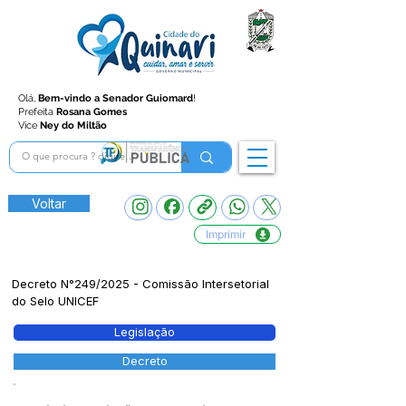
Olá,
Bem-vindo a Senador Guiomard
!
Prefeita
Rosana Gomes
Vice
Ney do Miltão
Voltar
Imprimir
Decreto N°249/2025 - Comissão Intersetorial
do Selo UNICEF
Legislação
Decreto