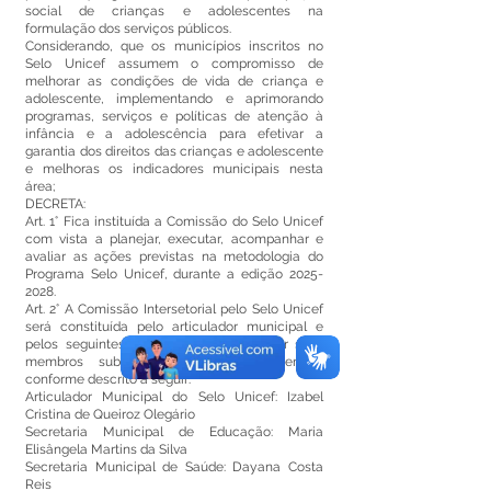
social de crianças e adolescentes na
formulação dos serviços públicos.
Considerando, que os municípios inscritos no
Selo Unicef assumem o compromisso de
melhorar as condições de vida de criança e
adolescente, implementando e aprimorando
programas, serviços e políticas de atenção à
infância e a adolescência para efetivar a
garantia dos direitos das crianças e adolescente
e melhoras os indicadores municipais nesta
área;
DECRETA:
Art. 1° Fica instituída a Comissão do Selo Unicef
com vista a planejar, executar, acompanhar e
avaliar as ações previstas na metodologia do
Programa Selo Unicef, durante a edição
2025-
2028
.
Art. 2° A Comissão Intersetorial pelo Selo Unicef
será constituída pelo articulador municipal e
pelos seguintes órgãos, que poderão ter seus
membros substituídos a qualquer tempo,
conforme descrito a seguir:
Articulador Municipal do Selo Unicef: Izabel
Cristina de Queiroz Olegário
Secretaria Municipal de Educação: Maria
Elisângela Martins da Silva
Secretaria Municipal de Saúde: Dayana Costa
Reis