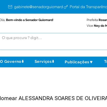
gabinete@senadorguiomard.ac.gov.br
Portal da Transparênc
Olá,
Bem-vindo a Senador Guiomard
!
Prefeita
Rosa
Vice
Ney do M
O Governo⬇️
Serviços⬇️
T
Publicações🔽
 Nomear ALESSANDRA SOARES DE OLIVEIR