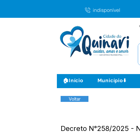
indisponível
🏠Início
Município⬇️
Voltar
Decreto N°258/2025 -