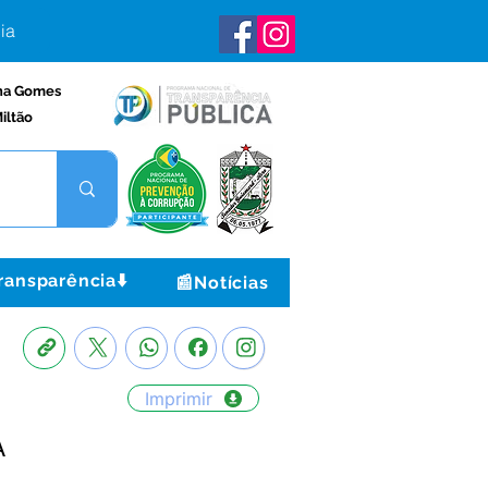
ia
na Gomes
iltão
ransparência⬇️
📰Notícias
Imprimir
A