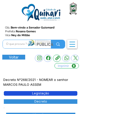
Olá,
Bem-vindo a Senador Guiomard
!
Prefeita
Rosana Gomes
Vice
Ney do Miltão
Voltar
Imprimir
Decreto N°268/2021 - NOMEAR o senhor
MARCOS PAULO ASSEM
Legislação
Decreto