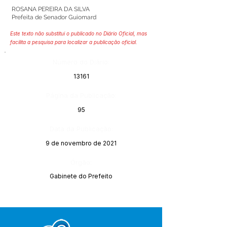
ROSANA PEREIRA DA SILVA
Prefeita de Senador Guiomard
Este texto não substitui o publicado no Diário Oficial, mas
facilita a pesquisa para localizar a publicação oficial.
Número do Diário:
13161
Página da Publicação:
95
Data da Publicação:
9 de novembro de 2021
Órgão:
Gabinete do Prefeito