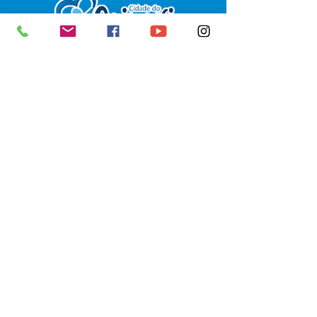
SERVIÇO DE ATENDIMENTO AO 
CIDADÃO (SIC) E OUVIDORIA
Prefeitura de Senador Guiomard - 
Estado do Acre
CNPJ 
04.077.251/0001-25
💻Acesso online: 
SIC 
| 
Fale Conosco
 | 
Ouvidoria
|
Portal de Transparência
 | 
Mapa do Site
📱Fone: +55 (68) 98122-0970 
(Responsável Izabel Cristina)
🏢 Av. Castelo Branco, nº 1.520, CEP 
69.925-000, Centro, Senador 
Guiomard, Acre