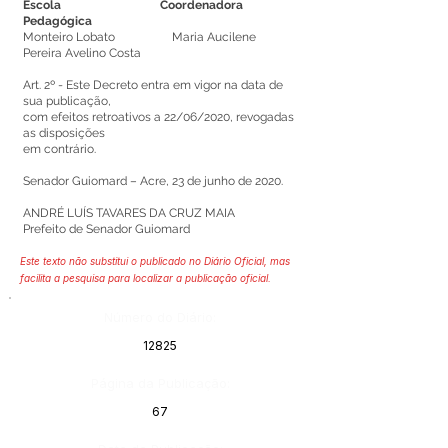
Escola Coordenadora
Pedagógica
Monteiro Lobato Maria Aucilene
Pereira Avelino Costa
Art. 2º - Este Decreto entra em vigor na data de
sua publicação,
com efeitos retroativos a 22/06/2020, revogadas
as disposições
em contrário.
Senador Guiomard – Acre, 23 de junho de 2020.
ANDRÉ LUÍS TAVARES DA CRUZ MAIA
Prefeito de Senador Guiomard
Este texto não substitui o publicado no Diário Oficial, mas
facilita a pesquisa para localizar a publicação oficial.
Número do Diário:
12825
Página da Publicação:
67