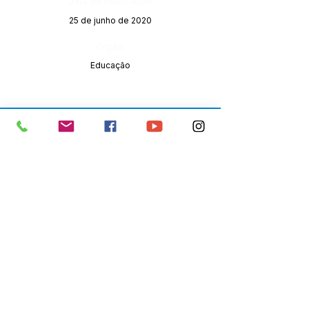
Data da Publicação:
25 de junho de 2020
Órgão:
Educação
SERVIÇO DE ATENDIMENTO AO 
CIDADÃO (SIC) E OUVIDORIA
Prefeitura de Senador Guiomard - 
Estado do Acre
CNPJ 
04.077.251/0001-25
💻Acesso online: 
SIC 
| 
Fale Conosco
 | 