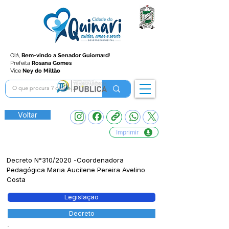
Olá,
Bem-vindo a Senador Guiomard
!
Prefeita
Rosana Gomes
Vice
Ney do Miltão
Voltar
Imprimir
Decreto N°310/2020 -Coordenadora
Pedagógica Maria Aucilene Pereira Avelino
Costa
Legislação
Decreto